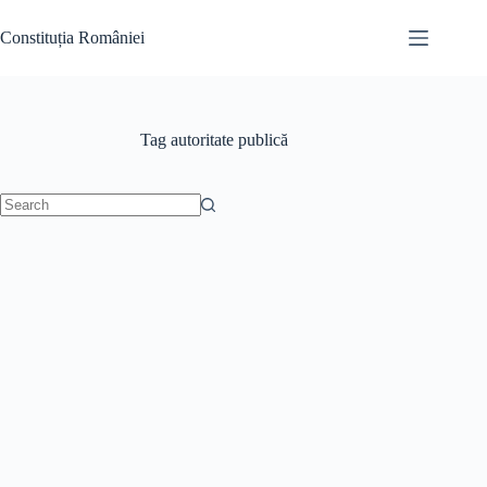
Skip
to
Constituția României
content
Tag
autoritate publică
No
results