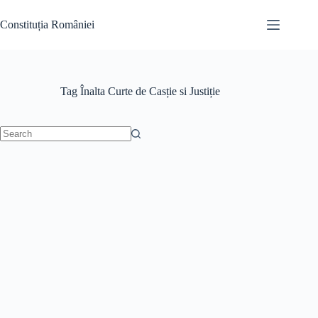
Skip
to
Constituția României
content
Tag
Înalta Curte de Casție si Justiție
No
results