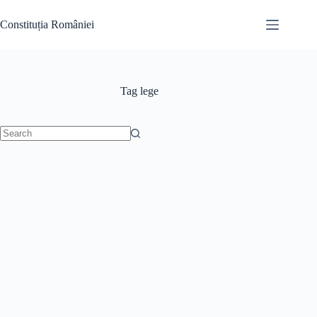
Skip
to
Constituția României
content
Tag
lege
No
results