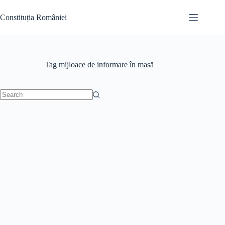
Skip
to
Constituția României
content
Tag
mijloace de informare în masă
No
results