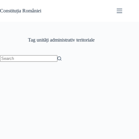
Skip
to
Constituția României
content
Tag
unități administrativ teritoriale
No
results