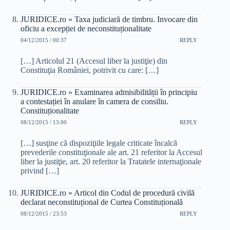
JURIDICE.ro » Taxa judiciară de timbru. Invocare din
oficiu a excepției de neconstituționalitate
04/12/2015 / 00:37
REPLY
[…] Articolul 21 (Accesul liber la justiţie) din
Constituţia României, potrivit cu care: […]
JURIDICE.ro » Examinarea admisibilității în principiu
a contestației în anulare în camera de consiliu.
Constituționalitate
08/12/2015 / 13:00
REPLY
[…] susţine că dispoziţiile legale criticate încalcă
prevederile constituţionale ale art. 21 referitor la Accesul
liber la justiţie, art. 20 referitor la Tratatele internaţionale
privind […]
JURIDICE.ro » Articol din Codul de procedură civilă
declarat neconstituțional de Curtea Constituțională
08/12/2015 / 23:53
REPLY