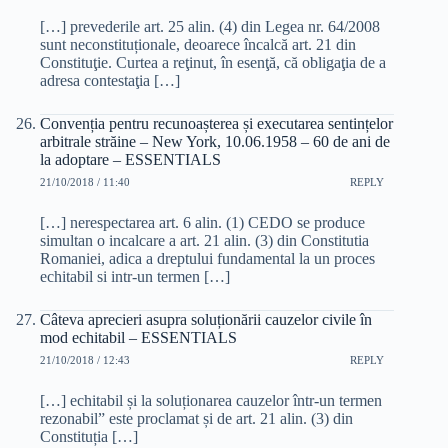
[…] prevederile art. 25 alin. (4) din Legea nr. 64/2008
sunt neconstituționale, deoarece încalcă art. 21 din
Constituţie. Curtea a reţinut, în esenţă, că obligaţia de a
adresa contestaţia […]
Convenția pentru recunoașterea și executarea sentințelor
arbitrale străine – New York, 10.06.1958 – 60 de ani de
la adoptare – ESSENTIALS
21/10/2018 / 11:40
REPLY
[…] nerespectarea art. 6 alin. (1) CEDO se produce
simultan o incalcare a art. 21 alin. (3) din Constitutia
Romaniei, adica a dreptului fundamental la un proces
echitabil si intr‑un termen […]
Câteva aprecieri asupra soluționării cauzelor civile în
mod echitabil – ESSENTIALS
21/10/2018 / 12:43
REPLY
[…] echitabil și la soluționarea cauzelor într-un termen
rezonabil” este proclamat și de art. 21 alin. (3) din
Constituția […]