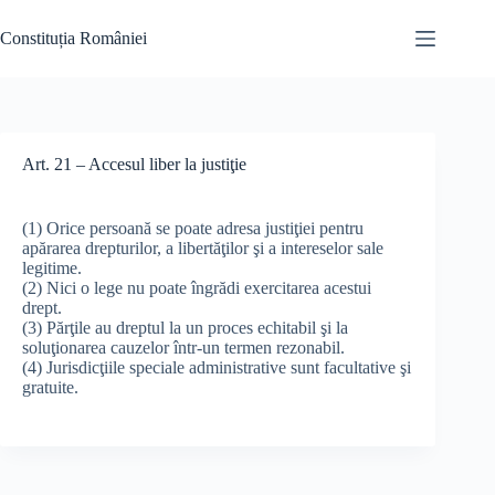
Skip
to
Constituția României
content
Art. 21 – Accesul liber la justiţie
(1) Orice persoană se poate adresa justiţiei pentru
apărarea drepturilor, a libertăţilor şi a intereselor sale
legitime.
(2) Nici o lege nu poate îngrădi exercitarea acestui
drept.
(3) Părţile au dreptul la un proces echitabil şi la
soluţionarea cauzelor într-un termen rezonabil.
(4) Jurisdicţiile speciale administrative sunt facultative şi
gratuite.