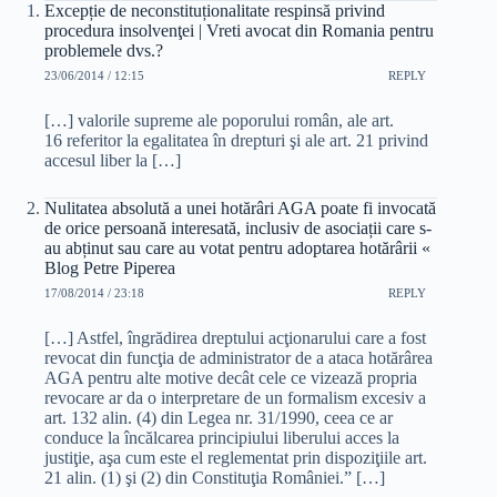
Excepție de neconstituționalitate respinsă privind
procedura insolvenţei | Vreti avocat din Romania pentru
problemele dvs.?
23/06/2014 / 12:15
REPLY
[…] valorile supreme ale poporului român, ale art.
16 referitor la egalitatea în drepturi şi ale art. 21 privind
accesul liber la […]
Nulitatea absolută a unei hotărâri AGA poate fi invocată
de orice persoană interesată, inclusiv de asociații care s-
au abținut sau care au votat pentru adoptarea hotărârii «
Blog Petre Piperea
17/08/2014 / 23:18
REPLY
[…] Astfel, îngrădirea dreptului acţionarului care a fost
revocat din funcţia de administrator de a ataca hotărârea
AGA pentru alte motive decât cele ce vizează propria
revocare ar da o interpretare de un formalism excesiv a
art. 132 alin. (4) din Legea nr. 31/1990, ceea ce ar
conduce la încălcarea principiului liberului acces la
justiţie, aşa cum este el reglementat prin dispoziţiile art.
21 alin. (1) şi (2) din Constituţia României.” […]