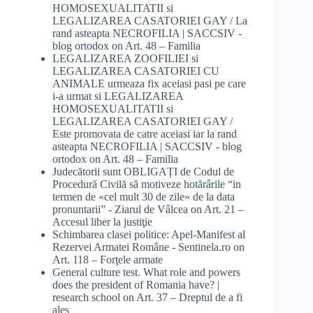
HOMOSEXUALITATII si
LEGALIZAREA CASATORIEI GAY / La
rand asteapta NECROFILIA | SACCSIV -
blog ortodox
on
Art. 48 – Familia
LEGALIZAREA ZOOFILIEI si
LEGALIZAREA CASATORIEI CU
ANIMALE urmeaza fix aceiasi pasi pe care
i-a urmat si LEGALIZAREA
HOMOSEXUALITATII si
LEGALIZAREA CASATORIEI GAY /
Este promovata de catre aceiasi iar la rand
asteapta NECROFILIA | SACCSIV - blog
ortodox
on
Art. 48 – Familia
Judecătorii sunt OBLIGAȚI de Codul de
Procedură Civilă să motiveze hotărârile “in
termen de «cel mult 30 de zile» de la data
pronuntarii” - Ziarul de Vâlcea
on
Art. 21 –
Accesul liber la justiţie
Schimbarea clasei politice: Apel-Manifest al
Rezervei Armatei Române - Sentinela.ro
on
Art. 118 – Forţele armate
General culture test. What role and powers
does the president of Romania have? |
research school
on
Art. 37 – Dreptul de a fi
ales