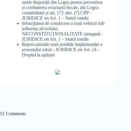
unele dispoziții din Legea pentru prevenirea
și combaterea evaziunii fiscale, din Legea
contabilitații și art. 172 alin. (7) CPP -
JURIDICE
on
Art. 1 – Statul român
Infracţiunea de conducere a unui vehicul sub
influenţa alcoolului.
NECONSTITUȚIONALITATE sintagmă -
JURIDICE
on
Art. 1 – Statul român
Repercusiunile unei posibile implementări a
avocatului robot - JURIDICE
on
Art. 24 –
Dreptul la apărare
51 Comments