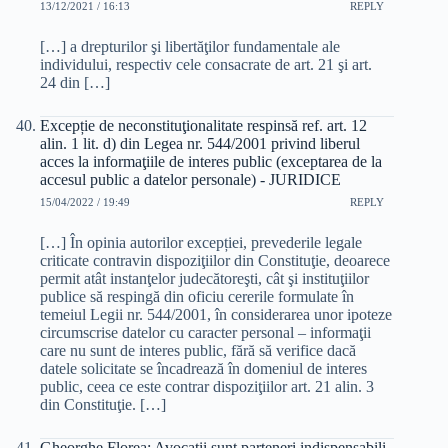
13/12/2021 / 16:13
REPLY
[…] a drepturilor şi libertăţilor fundamentale ale
individului, respectiv cele consacrate de art. 21 şi art.
24 din […]
Excepție de neconstituţionalitate respinsă ref. art. 12
alin. 1 lit. d) din Legea nr. 544/2001 privind liberul
acces la informaţiile de interes public (exceptarea de la
accesul public a datelor personale) - JURIDICE
15/04/2022 / 19:49
REPLY
[…] În opinia autorilor excepției, prevederile legale
criticate contravin dispoziţiilor din Constituţie, deoarece
permit atât instanţelor judecătoreşti, cât şi instituţiilor
publice să respingă din oficiu cererile formulate în
temeiul Legii nr. 544/2001, în considerarea unor ipoteze
circumscrise datelor cu caracter personal – informaţii
care nu sunt de interes public, fără să verifice dacă
datele solicitate se încadrează în domeniul de interes
public, ceea ce este contrar dispoziţiilor art. 21 alin. 3
din Constituţie. […]
Gheorghe Florea: Avocaţii sunt parteneri indispensabili