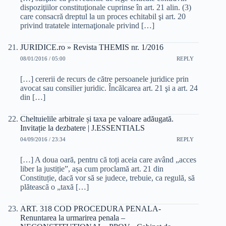
dispoziţiilor constituţionale cuprinse în art. 21 alin. (3)
care consacră dreptul la un proces echitabil şi art. 20
privind tratatele internaţionale privind […]
JURIDICE.ro » Revista THEMIS nr. 1/2016
08/01/2016 / 05:00
REPLY
[…] cererii de recurs de către persoanele juridice prin
avocat sau consilier juridic. Încălcarea art. 21 şi a art. 24
din […]
Cheltuielile arbitrale și taxa pe valoare adăugată.
Invitație la dezbatere | J.ESSENTIALS
04/09/2016 / 23:34
REPLY
[…] A doua oară, pentru că toți aceia care având „acces
liber la justiție”, așa cum proclamă art. 21 din
Constituție, dacă vor să se judece, trebuie, ca regulă, să
plătească o „taxă […]
ART. 318 COD PROCEDURA PENALA-
Renuntarea la urmarirea penala –