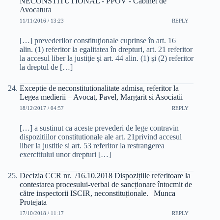
NECONSTITUTIONAL - PPOV - Cabinet de
Avocatura
11/11/2016 / 13:23
REPLY
[…] prevederilor constituţionale cuprinse în art. 16
alin. (1) referitor la egalitatea în drepturi, art. 21 referitor
la accesul liber la justiţie şi art. 44 alin. (1) şi (2) referitor
la dreptul de […]
Exceptie de neconstitutionalitate admisa, referitor la
Legea medierii – Avocat, Pavel, Margarit si Asociatii
18/12/2017 / 04:57
REPLY
[…] a sustinut ca aceste prevederi de lege contravin
dispozitiilor constitutionale ale art. 21privind accesul
liber la justitie si art. 53 referitor la restrangerea
exercitiului unor drepturi […]
Decizia CCR nr. /16.10.2018 Dispozițiile referitoare la
contestarea procesului-verbal de sancționare întocmit de
către inspectorii ISCIR, neconstituționale. | Munca
Protejata
17/10/2018 / 11:17
REPLY