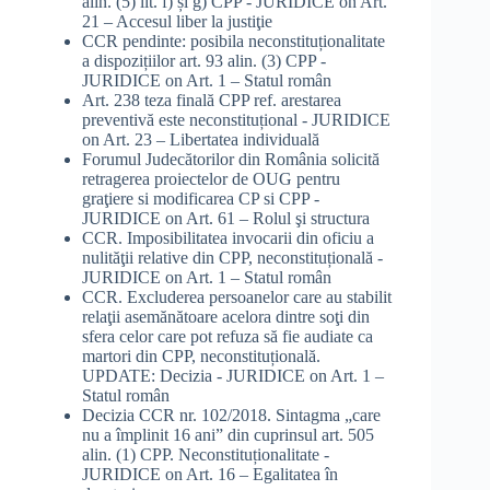
alin. (5) lit. f) și g) CPP - JURIDICE
on
Art.
21 – Accesul liber la justiţie
CCR pendinte: posibila neconstituționalitate
a dispozițiilor art. 93 alin. (3) CPP -
JURIDICE
on
Art. 1 – Statul român
Art. 238 teza finală CPP ref. arestarea
preventivă este neconstituțional - JURIDICE
on
Art. 23 – Libertatea individuală
Forumul Judecătorilor din România solicită
retragerea proiectelor de OUG pentru
graţiere si modificarea CP si CPP -
JURIDICE
on
Art. 61 – Rolul şi structura
CCR. Imposibilitatea invocarii din oficiu a
nulităţii relative din CPP, neconstituțională -
JURIDICE
on
Art. 1 – Statul român
CCR. Excluderea persoanelor care au stabilit
relaţii asemănătoare acelora dintre soţi din
sfera celor care pot refuza să fie audiate ca
martori din CPP, neconstituțională.
UPDATE: Decizia - JURIDICE
on
Art. 1 –
Statul român
Decizia CCR nr. 102/2018. Sintagma „care
nu a împlinit 16 ani” din cuprinsul art. 505
alin. (1) CPP. Neconstituționalitate -
JURIDICE
on
Art. 16 – Egalitatea în