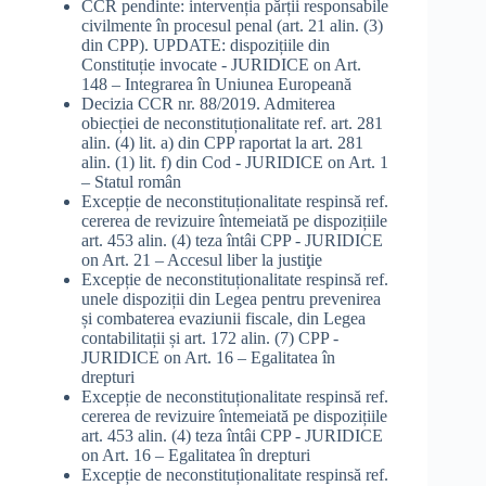
CCR pendinte: intervenția părții responsabile
civilmente în procesul penal (art. 21 alin. (3)
din CPP). UPDATE: dispozițiile din
Constituție invocate - JURIDICE
on
Art.
148 – Integrarea în Uniunea Europeană
Decizia CCR nr. 88/2019. Admiterea
obiecției de neconstituționalitate ref. art. 281
alin. (4) lit. a) din CPP raportat la art. 281
alin. (1) lit. f) din Cod - JURIDICE
on
Art. 1
– Statul român
Excepție de neconstituționalitate respinsă ref.
cererea de revizuire întemeiată pe dispozițiile
art. 453 alin. (4) teza întâi CPP - JURIDICE
on
Art. 21 – Accesul liber la justiţie
Excepție de neconstituționalitate respinsă ref.
unele dispoziții din Legea pentru prevenirea
și combaterea evaziunii fiscale, din Legea
contabilitații și art. 172 alin. (7) CPP -
JURIDICE
on
Art. 16 – Egalitatea în
drepturi
Excepție de neconstituționalitate respinsă ref.
cererea de revizuire întemeiată pe dispozițiile
art. 453 alin. (4) teza întâi CPP - JURIDICE
on
Art. 16 – Egalitatea în drepturi
Excepție de neconstituționalitate respinsă ref.