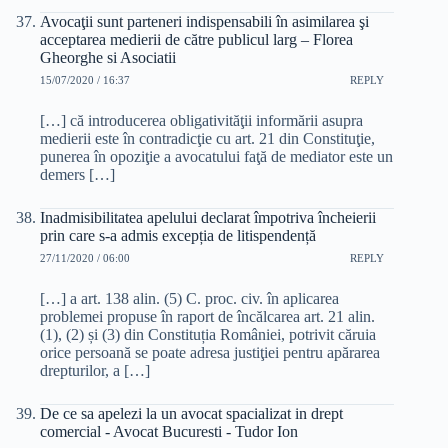
Avocaţii sunt parteneri indispensabili în asimilarea şi
acceptarea medierii de către publicul larg – Florea
Gheorghe si Asociatii
15/07/2020 / 16:37
REPLY
[…] că introducerea obligativităţii informării asupra
medierii este în contradicţie cu art. 21 din Constituţie,
punerea în opoziţie a avocatului faţă de mediator este un
demers […]
Inadmisibilitatea apelului declarat împotriva încheierii
prin care s-a admis excepția de litispendență
27/11/2020 / 06:00
REPLY
[…] a art. 138 alin. (5) C. proc. civ. în aplicarea
problemei propuse în raport de încălcarea art. 21 alin.
(1), (2) și (3) din Constituția României, potrivit căruia
orice persoană se poate adresa justiţiei pentru apărarea
drepturilor, a […]
De ce sa apelezi la un avocat spacializat in drept
comercial - Avocat Bucuresti - Tudor Ion