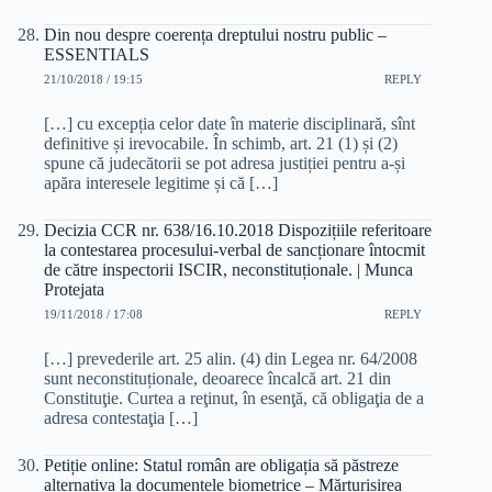
Din nou despre coerența dreptului nostru public –
ESSENTIALS
21/10/2018 / 19:15
REPLY
[…] cu excepția celor date în materie disciplinară, sînt
definitive și irevocabile. În schimb, art. 21 (1) și (2)
spune că judecătorii se pot adresa justiției pentru a-și
apăra interesele legitime și că […]
Decizia CCR nr. 638/16.10.2018 Dispozițiile referitoare
la contestarea procesului-verbal de sancționare întocmit
de către inspectorii ISCIR, neconstituționale. | Munca
Protejata
19/11/2018 / 17:08
REPLY
[…] prevederile art. 25 alin. (4) din Legea nr. 64/2008
sunt neconstituționale, deoarece încalcă art. 21 din
Constituţie. Curtea a reţinut, în esenţă, că obligaţia de a
adresa contestaţia […]
Petiție online: Statul român are obligația să păstreze
alternativa la documentele biometrice – Mărturisirea