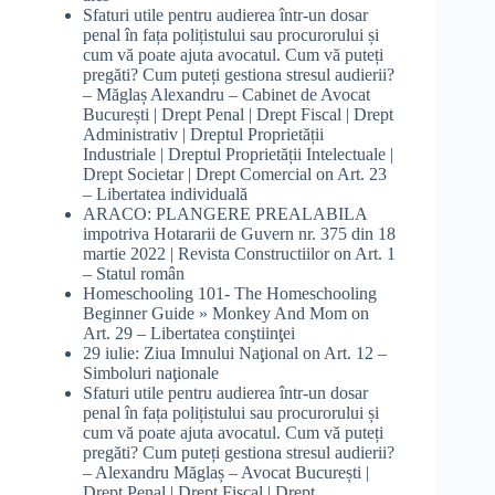
Sfaturi utile pentru audierea într-un dosar
penal în fața polițistului sau procurorului și
cum vă poate ajuta avocatul. Cum vă puteți
pregăti? Cum puteți gestiona stresul audierii?
– Măglaș Alexandru – Cabinet de Avocat
București | Drept Penal | Drept Fiscal | Drept
Administrativ | Dreptul Proprietății
Industriale | Dreptul Proprietății Intelectuale |
Drept Societar | Drept Comercial
on
Art. 23
– Libertatea individuală
ARACO: PLANGERE PREALABILA
impotriva Hotararii de Guvern nr. 375 din 18
martie 2022 | Revista Constructiilor
on
Art. 1
– Statul român
Homeschooling 101- The Homeschooling
Beginner Guide » Monkey And Mom
on
Art. 29 – Libertatea conştiinţei
29 iulie: Ziua Imnului Naţional
on
Art. 12 –
Simboluri naţionale
Sfaturi utile pentru audierea într-un dosar
penal în fața polițistului sau procurorului și
cum vă poate ajuta avocatul. Cum vă puteți
pregăti? Cum puteți gestiona stresul audierii?
– Alexandru Măglaș – Avocat București |
Drept Penal | Drept Fiscal | Drept