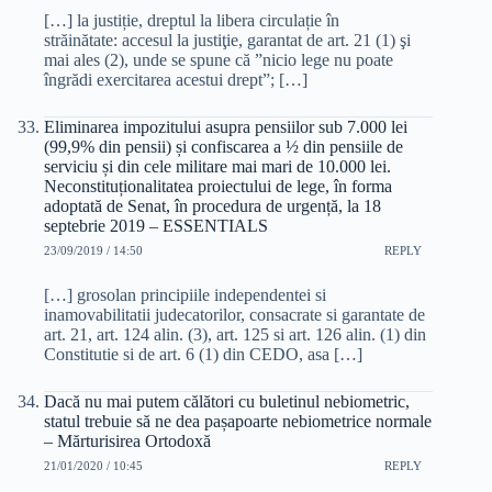
[…] la justiție, dreptul la libera circulație în
străinătate: accesul la justiţie, garantat de art. 21 (1) şi
mai ales (2), unde se spune că ”nicio lege nu poate
îngrădi exercitarea acestui drept”; […]
Eliminarea impozitului asupra pensiilor sub 7.000 lei
(99,9% din pensii) și confiscarea a ½ din pensiile de
serviciu și din cele militare mai mari de 10.000 lei.
Neconstituționalitatea proiectului de lege, în forma
adoptată de Senat, în procedura de urgență, la 18
septebrie 2019 – ESSENTIALS
23/09/2019 / 14:50
REPLY
[…] grosolan principiile independentei si
inamovabilitatii judecatorilor, consacrate si garantate de
art. 21, art. 124 alin. (3), art. 125 si art. 126 alin. (1) din
Constitutie si de art. 6 (1) din CEDO, asa […]
Dacă nu mai putem călători cu buletinul nebiometric,
statul trebuie să ne dea pașapoarte nebiometrice normale
– Mărturisirea Ortodoxă
21/01/2020 / 10:45
REPLY