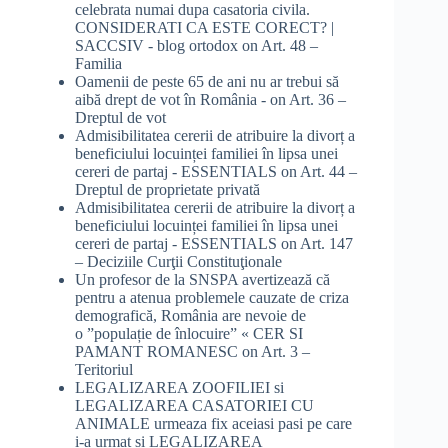
celebrata numai dupa casatoria civila.
CONSIDERATI CA ESTE CORECT? |
SACCSIV - blog ortodox
on
Art. 48 –
Familia
Oamenii de peste 65 de ani nu ar trebui să
aibă drept de vot în România -
on
Art. 36 –
Dreptul de vot
Admisibilitatea cererii de atribuire la divorț a
beneficiului locuinței familiei în lipsa unei
cereri de partaj - ESSENTIALS
on
Art. 44 –
Dreptul de proprietate privată
Admisibilitatea cererii de atribuire la divorț a
beneficiului locuinței familiei în lipsa unei
cereri de partaj - ESSENTIALS
on
Art. 147
– Deciziile Curţii Constituţionale
Un profesor de la SNSPA avertizează că
pentru a atenua problemele cauzate de criza
demografică, România are nevoie de
o ”populație de înlocuire” « CER SI
PAMANT ROMANESC
on
Art. 3 –
Teritoriul
LEGALIZAREA ZOOFILIEI si
LEGALIZAREA CASATORIEI CU
ANIMALE urmeaza fix aceiasi pasi pe care
i-a urmat si LEGALIZAREA