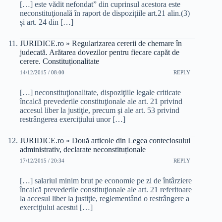
[…] este vădit nefondat” din cuprinsul acestora este
neconstituţională în raport de dispozițiile art.21 alin.(3)
și art. 24 din […]
JURIDICE.ro » Regularizarea cererii de chemare în
judecată. Arătarea dovezilor pentru fiecare capăt de
cerere. Constituționalitate
14/12/2015 / 08:00
REPLY
[…] neconstituţionalitate, dispoziţiile legale criticate
încalcă prevederile constituţionale ale art. 21 privind
accesul liber la justiţie, precum şi ale art. 53 privind
restrângerea exerciţiului unor […]
JURIDICE.ro » Două articole din Legea conteciosului
administrativ, declarate neconstituționale
17/12/2015 / 20:34
REPLY
[…] salariul minim brut pe economie pe zi de întârziere
încalcă prevederile constituţionale ale art. 21 referitoare
la accesul liber la justiţie, reglementând o restrângere a
exerciţiului acestui […]