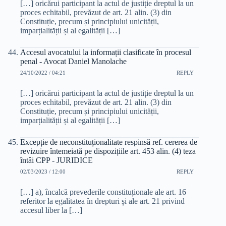
[…] oricărui participant la actul de justiție dreptul la un
proces echitabil, prevăzut de art. 21 alin. (3) din
Constituție, precum și principiului unicității,
imparțialității și al egalității […]
Accesul avocatului la informații clasificate în procesul
penal - Avocat Daniel Manolache
24/10/2022 / 04:21
REPLY
[…] oricărui participant la actul de justiție dreptul la un
proces echitabil, prevăzut de art. 21 alin. (3) din
Constituție, precum și principiului unicității,
imparțialității și al egalității […]
Excepție de neconstituționalitate respinsă ref. cererea de
revizuire întemeiată pe dispozițiile art. 453 alin. (4) teza
întâi CPP - JURIDICE
02/03/2023 / 12:00
REPLY
[…] a), încalcă prevederile constituționale ale art. 16
referitor la egalitatea în drepturi și ale art. 21 privind
accesul liber la […]