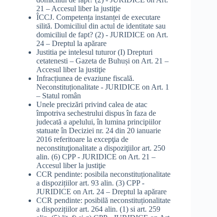
21 – Accesul liber la justiţie
ÎCCJ. Competența instanței de executare
silită. Domiciliul din actul de identitate sau
domiciliul de fapt? (2) - JURIDICE
on
Art.
24 – Dreptul la apărare
Justitia pe intelesul tuturor (I) Drepturi
cetatenesti – Gazeta de Buhuși
on
Art. 21 –
Accesul liber la justiţie
Infracțiunea de evaziune fiscală.
Neconstituționalitate - JURIDICE
on
Art. 1
– Statul român
Unele precizări privind calea de atac
împotriva sechestrului dispus în faza de
judecată a apelului, în lumina principiilor
statuate în Deciziei nr. 24 din 20 ianuarie
2016 referitoare la excepţia de
neconstituţionalitate a dispoziţiilor art. 250
alin. (6) CPP - JURIDICE
on
Art. 21 –
Accesul liber la justiţie
CCR pendinte: posibila neconstituționalitate
a dispozițiilor art. 93 alin. (3) CPP -
JURIDICE
on
Art. 24 – Dreptul la apărare
CCR pendinte: posibilă neconstituționalitate
a dispozițiilor art. 264 alin. (1) si art. 259