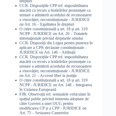
drepturi
CCR. Dispozițiile CPP ref. imposibilitatea
atacării cu recurs a hotărârilor pronunțate ca
urmare a admiterii acordului de recunoaștere
a vinovăției, neconstituționale - JURIDICE
on
Art. 16 – Egalitatea în drepturi
O citire constituțională a art. 18 și art. 319
NCPP - JURIDICE
on
Art. 20 – Tratatele
internaţionale privind drepturile omului
CCR. Dispoziții din Legea pentru punerea în
aplicare a CPP, declarate constituționale -
JURIDICE
on
Art. 146 – Atribuţii
CCR. Dispozițiile CPP ref. imposibilitatea
atacării cu recurs a hotărârilor pronunțate ca
urmare a admiterii acordului de recunoaștere
a vinovăției, neconstituționale - JURIDICE
on
Art. 21 – Accesul liber la justiţie
O citire constituțională a art. 18 și art. 319
NCPP - JURIDICE
on
Art. 148 – Integrarea
în Uniunea Europeană
FJR. Observații ref. semnalele vehiculate în
spațiul public privind iminenta adoptare de
către Guvern a unei OUG pentru
modificarea CP și a CPP - JURIDICE
on
Art. 75 – Sesizarea Camerelor