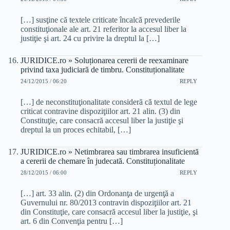
[…] susţine că textele criticate încalcă prevederile
constituţionale ale art. 21 referitor la accesul liber la
justiţie şi art. 24 cu privire la dreptul la […]
JURIDICE.ro » Soluționarea cererii de reexaminare
privind taxa judiciară de timbru. Constituționalitate
24/12/2015 / 06:20
REPLY
[…] de neconstituţionalitate consideră că textul de lege
criticat contravine dispoziţiilor art. 21 alin. (3) din
Constituţie, care consacră accesul liber la justiţie şi
dreptul la un proces echitabil, […]
JURIDICE.ro » Netimbrarea sau timbrarea insuficientă
a cererii de chemare în judecată. Constituționalitate
28/12/2015 / 06:00
REPLY
[…] art. 33 alin. (2) din Ordonanţa de urgenţă a
Guvernului nr. 80/2013 contravin dispoziţiilor art. 21
din Constituţie, care consacră accesul liber la justiţie, şi
art. 6 din Convenţia pentru […]