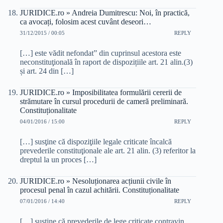
JURIDICE.ro » Andreia Dumitrescu: Noi, în practică,
ca avocați, folosim acest cuvânt deseori…
31/12/2015 / 00:05
REPLY
[…] este vădit nefondat” din cuprinsul acestora este
neconstituţională în raport de dispozițiile art. 21 alin.(3)
și art. 24 din […]
JURIDICE.ro » Imposibilitatea formulării cererii de
strămutare în cursul procedurii de cameră preliminară.
Constituționalitate
04/01/2016 / 15:00
REPLY
[…] susţine că dispoziţiile legale criticate încalcă
prevederile constituţionale ale art. 21 alin. (3) referitor la
dreptul la un proces […]
JURIDICE.ro » Nesoluționarea acțiunii civile în
procesul penal în cazul achitării. Constituționalitate
07/01/2016 / 14:40
REPLY
[…] susţine că prevederile de lege criticate contravin