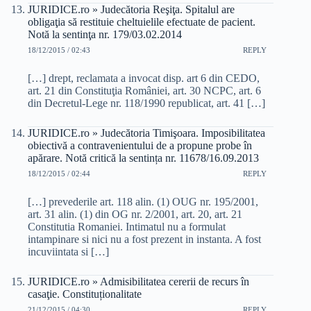
JURIDICE.ro » Judecătoria Reşiţa. Spitalul are
obligaţia să restituie cheltuielile efectuate de pacient.
Notă la sentinţa nr. 179/03.02.2014
18/12/2015 / 02:43
REPLY
[…] drept, reclamata a invocat disp. art 6 din CEDO,
art. 21 din Constituţia României, art. 30 NCPC, art. 6
din Decretul-Lege nr. 118/1990 republicat, art. 41 […]
JURIDICE.ro » Judecătoria Timişoara. Imposibilitatea
obiectivă a contravenientului de a propune probe în
apărare. Notă critică la sentința nr. 11678/16.09.2013
18/12/2015 / 02:44
REPLY
[…] prevederile art. 118 alin. (1) OUG nr. 195/2001,
art. 31 alin. (1) din OG nr. 2/2001, art. 20, art. 21
Constitutia Romaniei. Intimatul nu a formulat
intampinare si nici nu a fost prezent in instanta. A fost
incuviintata si […]
JURIDICE.ro » Admisibilitatea cererii de recurs în
casaţie. Constituționalitate
21/12/2015 / 04:30
REPLY