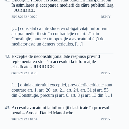
în asimilarea şi acceptarea medierii de către publicul larg
- JURIDICE
25/08/2022 / 09:20
REPLY
[…] constatat că introducerea obligativităţii informării
asupra medierii este în contradicţie cu art. 21 din
Constituţie, punerea în opoziţie a avocatului faţă de
mediator este un demers periculos, […]
Excepție de neconstituţionalitate respinsă privind
reglementarea strictă a accesului la informaţiile
clasificate - JURIDICE
06/09/2022 / 08:28
REPLY
[…] opinia autorului excepției, prevederile criticate sunt
contrare art. 1, art. 20, art. 21, art. 24, art. 31 şi art. 53
din Constituţie, precum şi art. 6, art. 8 şi art. 13 din […]
Accesul avocatului la informații clasificate în procesul
penal – Avocat Daniel Manolache
20/09/2022 / 18:54
REPLY