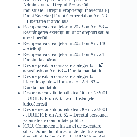
Administrativ | Dreptul Proprietății
Industriale | Dreptul Proprietății Intelectuale |
Drept Societar | Drept Comercial
on
Art. 23
– Libertatea individuală
Recuperarea creanțelor in 2023
on
Art. 53 –
Restrângerea exerciţiului unor drepturi sau al
unor libertăţi
Recuperarea creanțelor in 2023
on
Art. 146
– Atribuţii
Recuperarea creanțelor in 2023
on
Art. 24 –
Dreptul la apărare
Despre posibila comasare a alegerilor - 📰
newsflash
on
Art. 63 – Durata mandatului
Despre posibila comasare a alegerilor –
Lider de opinie – Romania
on
Art. 63 –
Durata mandatului
Despre neconstituționalitatea OG nr. 2/2001
- JURIDICE
on
Art. 126 – Instanţele
judecătoreşti
Despre neconstituționalitatea OG nr. 2/2001
- JURIDICE
on
Art. 52 – Dreptul persoanei
vătămate de o autoritate publică
ÎCCJ. Competența instanței de executare
silită. Domiciliul din actul de identitate sau
domiciliul de fapt? (2) - JURIDICE
on
Art.