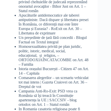
privind cheltuielile de judecată reprezentând
onorariul avocaţilor - Bihor Just
on
Art. 1 –
Statul român
Apucăturile antidemocratice ale taberei
antiputiniste. Dacă dispare și libertatea presei
în România, ce diferență mai este între
Europa și Eurasia? - RoExit
on
Art. 30 –
Libertatea de exprimare
Un președinte de țară fără concedii - Blogul
Factual
on
Textul integral
Homosexualitatea privită pe plan juridic,
politic, istoric, medical, social,
educațional, și religios, –
ORTODOXIAÎNCATACOMBE
on
Art. 48
– Familia
Istoria orașului București - Citizen 47
on
Art.
14 – Capitala
Comasarea alegerilor – un scenariu vehiculat
tot mai intens | Gazeta Craiovei
on
Art. 36 –
Dreptul de vot
Campania Anti-Ro-Exit: PSD vrea ca
România să își treacă în Constituție
apartenența la UE | SACCSIV - blog
ortodox
on
Art. 1 – Statul român
In Romania casatoria religioasa poate fi