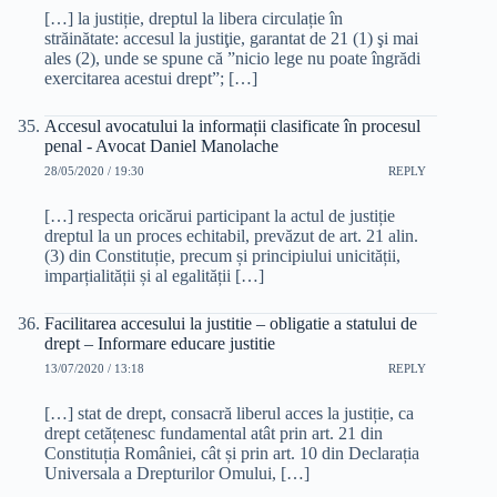
[…] la justiție, dreptul la libera circulație în
străinătate: accesul la justiţie, garantat de 21 (1) şi mai
ales (2), unde se spune că ”nicio lege nu poate îngrădi
exercitarea acestui drept”; […]
Accesul avocatului la informații clasificate în procesul
penal - Avocat Daniel Manolache
28/05/2020 / 19:30
REPLY
[…] respecta oricărui participant la actul de justiție
dreptul la un proces echitabil, prevăzut de art. 21 alin.
(3) din Constituție, precum și principiului unicității,
imparțialității și al egalității […]
Facilitarea accesului la justitie – obligatie a statului de
drept – Informare educare justitie
13/07/2020 / 13:18
REPLY
[…] stat de drept, consacră liberul acces la justiție, ca
drept cetățenesc fundamental atât prin art. 21 din
Constituția României, cât și prin art. 10 din Declarația
Universala a Drepturilor Omului, […]