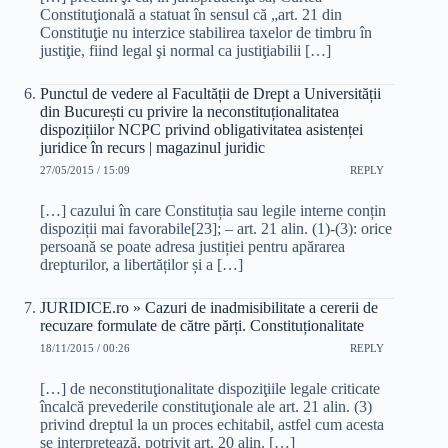
Constituţională a statuat în sensul că „art. 21 din
Constituţie nu interzice stabilirea taxelor de timbru în
justiţie, fiind legal şi normal ca justiţiabilii […]
Punctul de vedere al Facultății de Drept a Universității
din București cu privire la neconstituționalitatea
dispozițiilor NCPC privind obligativitatea asistenței
juridice în recurs | magazinul juridic
27/05/2015 / 15:09
REPLY
[…] cazului în care Constituția sau legile interne conțin
dispoziții mai favorabile[23]; – art. 21 alin. (1)-(3): orice
persoană se poate adresa justiției pentru apărarea
drepturilor, a libertăților și a […]
JURIDICE.ro » Cazuri de inadmisibilitate a cererii de
recuzare formulate de către părți. Constituționalitate
18/11/2015 / 00:26
REPLY
[…] de neconstituţionalitate dispoziţiile legale criticate
încalcă prevederile constituţionale ale art. 21 alin. (3)
privind dreptul la un proces echitabil, astfel cum acesta
se interpretează, potrivit art. 20 alin. […]