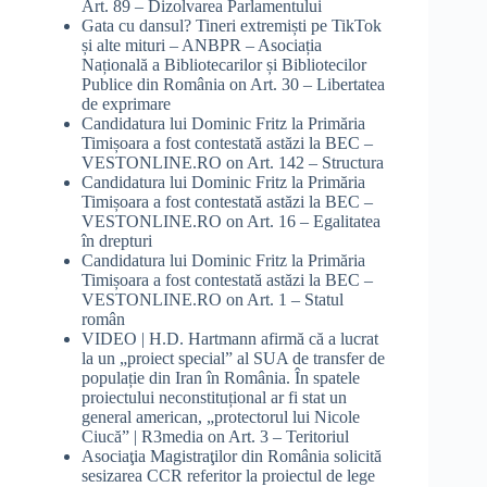
Art. 89 – Dizolvarea Parlamentului
Gata cu dansul? Tineri extremiști pe TikTok
și alte mituri – ANBPR – Asociația
Națională a Bibliotecarilor și Bibliotecilor
Publice din România
on
Art. 30 – Libertatea
de exprimare
Candidatura lui Dominic Fritz la Primăria
Timișoara a fost contestată astăzi la BEC –
VESTONLINE.RO
on
Art. 142 – Structura
Candidatura lui Dominic Fritz la Primăria
Timișoara a fost contestată astăzi la BEC –
VESTONLINE.RO
on
Art. 16 – Egalitatea
în drepturi
Candidatura lui Dominic Fritz la Primăria
Timișoara a fost contestată astăzi la BEC –
VESTONLINE.RO
on
Art. 1 – Statul
român
VIDEO | H.D. Hartmann afirmă că a lucrat
la un „proiect special” al SUA de transfer de
populație din Iran în România. În spatele
proiectului neconstituțional ar fi stat un
general american, „protectorul lui Nicole
Ciucă” | R3media
on
Art. 3 – Teritoriul
Asociaţia Magistraţilor din România solicită
sesizarea CCR referitor la proiectul de lege