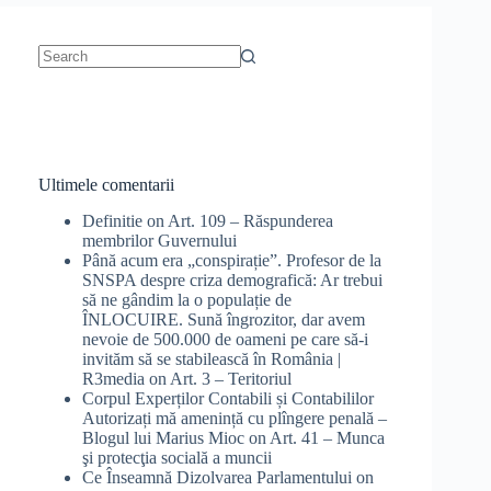
No
results
Ultimele comentarii
Definitie
on
Art. 109 – Răspunderea
membrilor Guvernului
Până acum era „conspirație”. Profesor de la
SNSPA despre criza demografică: Ar trebui
să ne gândim la o populație de
ÎNLOCUIRE. Sună îngrozitor, dar avem
nevoie de 500.000 de oameni pe care să-i
invităm să se stabilească în România |
R3media
on
Art. 3 – Teritoriul
Corpul Experților Contabili și Contabililor
Autorizați mă amenință cu plîngere penală –
Blogul lui Marius Mioc
on
Art. 41 – Munca
şi protecţia socială a muncii
Ce Înseamnă Dizolvarea Parlamentului
on