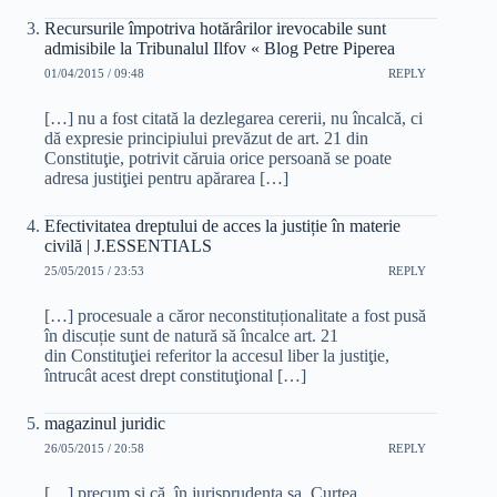
Recursurile împotriva hotărârilor irevocabile sunt
admisibile la Tribunalul Ilfov « Blog Petre Piperea
01/04/2015 / 09:48
REPLY
[…] nu a fost citată la dezlegarea cererii, nu încalcă, ci
dă expresie principiului prevăzut de art. 21 din
Constituţie, potrivit căruia orice persoană se poate
adresa justiţiei pentru apărarea […]
Efectivitatea dreptului de acces la justiție în materie
civilă | J.ESSENTIALS
25/05/2015 / 23:53
REPLY
[…] procesuale a căror neconstituționalitate a fost pusă
în discuție sunt de natură să încalce art. 21
din Constituţiei referitor la accesul liber la justiţie,
întrucât acest drept constituţional […]
magazinul juridic
26/05/2015 / 20:58
REPLY
[…] precum şi că, în jurisprudenţa sa, Curtea