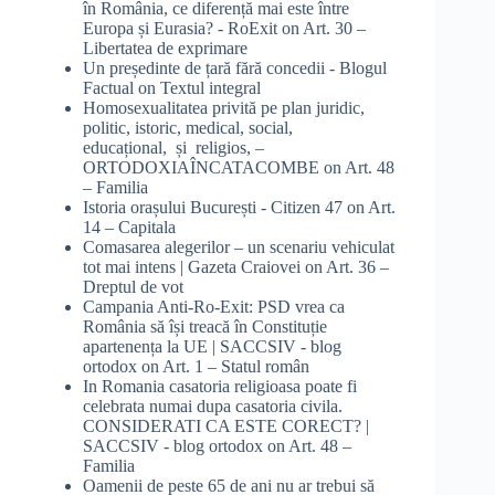
în România, ce diferență mai este între
Europa și Eurasia? - RoExit
on
Art. 30 –
Libertatea de exprimare
Un președinte de țară fără concedii - Blogul
Factual
on
Textul integral
Homosexualitatea privită pe plan juridic,
politic, istoric, medical, social,
educațional, și religios, –
ORTODOXIAÎNCATACOMBE
on
Art. 48
– Familia
Istoria orașului București - Citizen 47
on
Art.
14 – Capitala
Comasarea alegerilor – un scenariu vehiculat
tot mai intens | Gazeta Craiovei
on
Art. 36 –
Dreptul de vot
Campania Anti-Ro-Exit: PSD vrea ca
România să își treacă în Constituție
apartenența la UE | SACCSIV - blog
ortodox
on
Art. 1 – Statul român
In Romania casatoria religioasa poate fi
celebrata numai dupa casatoria civila.
CONSIDERATI CA ESTE CORECT? |
SACCSIV - blog ortodox
on
Art. 48 –
Familia
Oamenii de peste 65 de ani nu ar trebui să