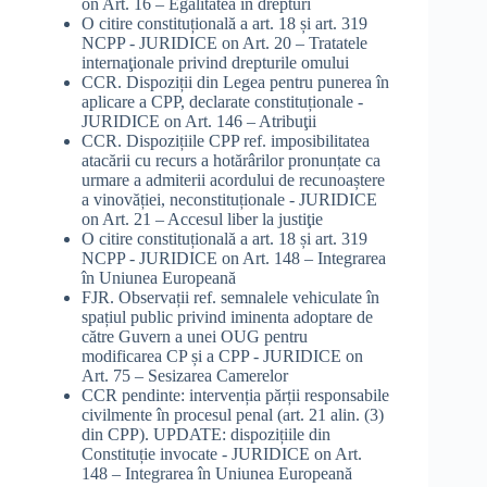
on
Art. 16 – Egalitatea în drepturi
O citire constituțională a art. 18 și art. 319
NCPP - JURIDICE
on
Art. 20 – Tratatele
internaţionale privind drepturile omului
CCR. Dispoziții din Legea pentru punerea în
aplicare a CPP, declarate constituționale -
JURIDICE
on
Art. 146 – Atribuţii
CCR. Dispozițiile CPP ref. imposibilitatea
atacării cu recurs a hotărârilor pronunțate ca
urmare a admiterii acordului de recunoaștere
a vinovăției, neconstituționale - JURIDICE
on
Art. 21 – Accesul liber la justiţie
O citire constituțională a art. 18 și art. 319
NCPP - JURIDICE
on
Art. 148 – Integrarea
în Uniunea Europeană
FJR. Observații ref. semnalele vehiculate în
spațiul public privind iminenta adoptare de
către Guvern a unei OUG pentru
modificarea CP și a CPP - JURIDICE
on
Art. 75 – Sesizarea Camerelor
CCR pendinte: intervenția părții responsabile
civilmente în procesul penal (art. 21 alin. (3)
din CPP). UPDATE: dispozițiile din
Constituție invocate - JURIDICE
on
Art.
148 – Integrarea în Uniunea Europeană