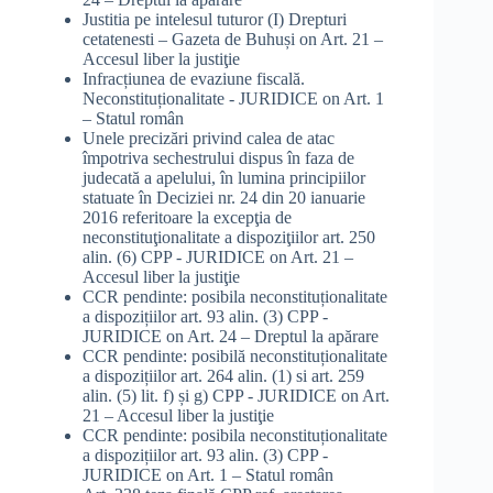
Justitia pe intelesul tuturor (I) Drepturi
cetatenesti – Gazeta de Buhuși
on
Art. 21 –
Accesul liber la justiţie
Infracțiunea de evaziune fiscală.
Neconstituționalitate - JURIDICE
on
Art. 1
– Statul român
Unele precizări privind calea de atac
împotriva sechestrului dispus în faza de
judecată a apelului, în lumina principiilor
statuate în Deciziei nr. 24 din 20 ianuarie
2016 referitoare la excepţia de
neconstituţionalitate a dispoziţiilor art. 250
alin. (6) CPP - JURIDICE
on
Art. 21 –
Accesul liber la justiţie
CCR pendinte: posibila neconstituționalitate
a dispozițiilor art. 93 alin. (3) CPP -
JURIDICE
on
Art. 24 – Dreptul la apărare
CCR pendinte: posibilă neconstituționalitate
a dispozițiilor art. 264 alin. (1) si art. 259
alin. (5) lit. f) și g) CPP - JURIDICE
on
Art.
21 – Accesul liber la justiţie
CCR pendinte: posibila neconstituționalitate
a dispozițiilor art. 93 alin. (3) CPP -
JURIDICE
on
Art. 1 – Statul român