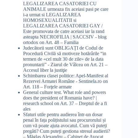
LEGALIZAREA CASATORIEI CU
ANIMALE urmeaza fix aceiasi pasi pe care
i-a urmat si LEGALIZAREA
HOMOSEXUALITATII si
LEGALIZAREA CASATORIEI GAY /
Este promovata de catre aceiasi iar la rand
asteapta NECROFILIA | SACCSIV - blog
ortodox
on
Art. 48 – Familia
Judecătorii sunt OBLIGAȚI de Codul de
Procedură Civilă să motiveze hotărârile “in
termen de «cel mult 30 de zile» de la data
pronuntarii” - Ziarul de Vâlcea
on
Art. 21 –
Accesul liber la justiţie
Schimbarea clasei politice: Apel-Manifest al
Rezervei Armatei Române - Sentinela.ro
on
Art. 118 – Forţele armate
General culture test. What role and powers
does the president of Romania have? |
research school
on
Art. 37 – Dreptul de a fi
ales
Sfaturi utile pentru audierea într-un dosar
penal în fața polițistului sau procurorului și
cum vă poate ajuta avocatul. Cum vă puteți
pregăti? Cum puteți gestiona stresul audierii?
– Măglaș Alexandru – Cabinet de Avocat