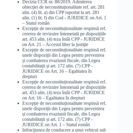
Decizia CCR nr. 88/2019. Admiterea
obiecției de neconstituționalitate ref. art. 281
alin. (4) lit. a) din CPP raportat la art. 281
alin. (1) lit. f) din Cod - JURIDICE
on
Art. 1
– Statul român
Excepție de neconstituționalitate respinsă ref.
cererea de revizuire întemeiată pe dispozițiile
art. 453 alin. (4) teza întâi CPP - JURIDICE
on
Art. 21 – Accesul liber la justiţie
Excepție de neconstituționalitate respinsă ref.
unele dispoziții din Legea pentru prevenirea
și combaterea evaziunii fiscale, din Legea
contabilitații și art. 172 alin. (7) CPP -
JURIDICE
on
Art. 16 – Egalitatea în
drepturi
Excepție de neconstituționalitate respinsă ref.
cererea de revizuire întemeiată pe dispozițiile
art. 453 alin. (4) teza întâi CPP - JURIDICE
on
Art. 16 – Egalitatea în drepturi
Excepție de neconstituționalitate respinsă ref.
unele dispoziții din Legea pentru prevenirea
și combaterea evaziunii fiscale, din Legea
contabilitații și art. 172 alin. (7) CPP -
JURIDICE
on
Art. 1 – Statul român
Infracţiunea de conducere a unui vehicul sub