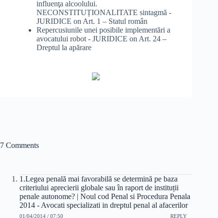
influenţa alcoolului.
NECONSTITUȚIONALITATE sintagmă -
JURIDICE
on
Art. 1 – Statul român
Repercusiunile unei posibile implementări a
avocatului robot - JURIDICE
on
Art. 24 –
Dreptul la apărare
7 Comments
1.Legea penală mai favorabilă se determină pe baza
criteriului aprecierii globale sau în raport de instituții
penale autonome? | Noul cod Penal si Procedura Penala
2014 - Avocati specializati in dreptul penal al afacerilor
01/04/2014 / 07:50
REPLY