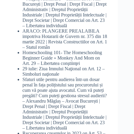
București | Drept Penal | Drept Fiscal | Drept
Administrativ | Dreptul Proprietății
Industriale | Dreptul Proprietății Intelectuale |
Drept Societar | Drept Comercial
on
Art. 23
– Libertatea individuală
ARACO: PLANGERE PREALABILA
impotriva Hotararii de Guvern nr. 375 din 18
martie 2022 | Revista Constructiilor
on
Art. 1
– Statul român
Homeschooling 101- The Homeschooling
Beginner Guide » Monkey And Mom
on
Art. 29 – Libertatea conştiinţei
29 iulie: Ziua Imnului Naţional
on
Art. 12 –
Simboluri naţionale
Sfaturi utile pentru audierea într-un dosar
penal în fața polițistului sau procurorului și
cum vă poate ajuta avocatul. Cum vă puteți
pregăti? Cum puteți gestiona stresul audierii?
– Alexandru Măglaș – Avocat București |
Drept Penal | Drept Fiscal | Drept
Administrativ | Dreptul Proprietății
Industriale | Dreptul Proprietății Intelectuale |
Drept Societar | Drept Comercial
on
Art. 23
– Libertatea individuală
Recuperarea creanțelor in 2023
on
Art. 53 –