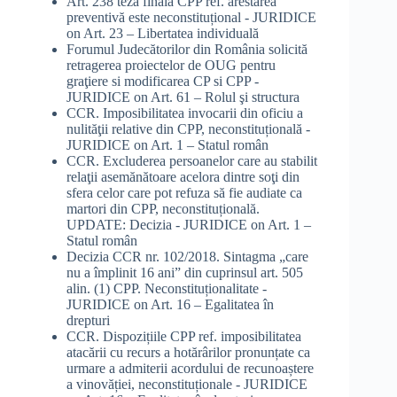
Art. 238 teza finală CPP ref. arestarea
preventivă este neconstituțional - JURIDICE
on
Art. 23 – Libertatea individuală
Forumul Judecătorilor din România solicită
retragerea proiectelor de OUG pentru
graţiere si modificarea CP si CPP -
JURIDICE
on
Art. 61 – Rolul şi structura
CCR. Imposibilitatea invocarii din oficiu a
nulităţii relative din CPP, neconstituțională -
JURIDICE
on
Art. 1 – Statul român
CCR. Excluderea persoanelor care au stabilit
relaţii asemănătoare acelora dintre soţi din
sfera celor care pot refuza să fie audiate ca
martori din CPP, neconstituțională.
UPDATE: Decizia - JURIDICE
on
Art. 1 –
Statul român
Decizia CCR nr. 102/2018. Sintagma „care
nu a împlinit 16 ani” din cuprinsul art. 505
alin. (1) CPP. Neconstituționalitate -
JURIDICE
on
Art. 16 – Egalitatea în
drepturi
CCR. Dispozițiile CPP ref. imposibilitatea
atacării cu recurs a hotărârilor pronunțate ca
urmare a admiterii acordului de recunoaștere
a vinovăției, neconstituționale - JURIDICE