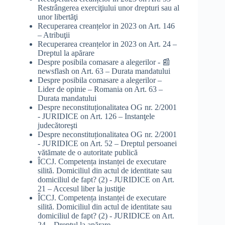
Restrângerea exerciţiului unor drepturi sau al
unor libertăţi
Recuperarea creanțelor in 2023
on
Art. 146
– Atribuţii
Recuperarea creanțelor in 2023
on
Art. 24 –
Dreptul la apărare
Despre posibila comasare a alegerilor - 📰
newsflash
on
Art. 63 – Durata mandatului
Despre posibila comasare a alegerilor –
Lider de opinie – Romania
on
Art. 63 –
Durata mandatului
Despre neconstituționalitatea OG nr. 2/2001
- JURIDICE
on
Art. 126 – Instanţele
judecătoreşti
Despre neconstituționalitatea OG nr. 2/2001
- JURIDICE
on
Art. 52 – Dreptul persoanei
vătămate de o autoritate publică
ÎCCJ. Competența instanței de executare
silită. Domiciliul din actul de identitate sau
domiciliul de fapt? (2) - JURIDICE
on
Art.
21 – Accesul liber la justiţie
ÎCCJ. Competența instanței de executare
silită. Domiciliul din actul de identitate sau
domiciliul de fapt? (2) - JURIDICE
on
Art.
24 – Dreptul la apărare