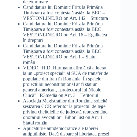
de exprimare
Candidatura lui Dominic Fritz la Primăria
Timișoara a fost contestată astăzi la BEC –
VESTONLINE.RO
on
Art. 142 – Structura
Candidatura lui Dominic Fritz la Primăria
Timișoara a fost contestată astăzi la BEC –
VESTONLINE.RO
on
Art. 16 – Egalitatea
în drepturi
Candidatura lui Dominic Fritz la Primăria
Timișoara a fost contestată astăzi la BEC –
VESTONLINE.RO
on
Art. 1 – Statul
român
VIDEO | H.D. Hartmann afirmă că a lucrat
la un „proiect special” al SUA de transfer de
populație din Iran în România. În spatele
proiectului neconstituțional ar fi stat un
general american, „protectorul lui Nicole
Ciucă” | R3media
on
Art. 3 – Teritoriul
Asociaţia Magistraţilor din România solicită
sesizarea CCR referitor la proiectul de lege
privind cheltuielile de judecată reprezentând
onorariul avocaţilor - Bihor Just
on
Art. 1 –
Statul român
Apucăturile antidemocratice ale taberei
antiputiniste. Dacă dispare și libertatea presei