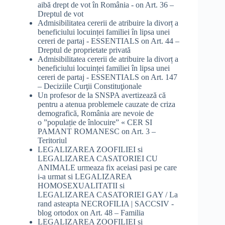
aibă drept de vot în România -
on
Art. 36 –
Dreptul de vot
Admisibilitatea cererii de atribuire la divorț a
beneficiului locuinței familiei în lipsa unei
cereri de partaj - ESSENTIALS
on
Art. 44 –
Dreptul de proprietate privată
Admisibilitatea cererii de atribuire la divorț a
beneficiului locuinței familiei în lipsa unei
cereri de partaj - ESSENTIALS
on
Art. 147
– Deciziile Curţii Constituţionale
Un profesor de la SNSPA avertizează că
pentru a atenua problemele cauzate de criza
demografică, România are nevoie de
o ”populație de înlocuire” « CER SI
PAMANT ROMANESC
on
Art. 3 –
Teritoriul
LEGALIZAREA ZOOFILIEI si
LEGALIZAREA CASATORIEI CU
ANIMALE urmeaza fix aceiasi pasi pe care
i-a urmat si LEGALIZAREA
HOMOSEXUALITATII si
LEGALIZAREA CASATORIEI GAY / La
rand asteapta NECROFILIA | SACCSIV -
blog ortodox
on
Art. 48 – Familia
LEGALIZAREA ZOOFILIEI si