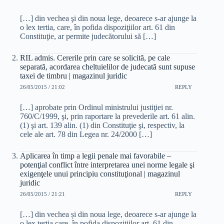
[…] din vechea şi din noua lege, deoarece s-ar ajunge la
o lex tertia, care, în pofida dispoziţiilor art. 61 din
Constituţie, ar permite judecătorului să […]
RIL admis. Cererile prin care se solicită, pe cale
separată, acordarea cheltuielilor de judecată sunt supuse
taxei de timbru | magazinul juridic
26/05/2015 / 21:02
REPLY
[…] aprobate prin Ordinul ministrului justiţiei nr.
760/C/1999, şi, prin raportare la prevederile art. 61 alin.
(1) şi art. 139 alin. (1) din Constituţie şi, respectiv, la
cele ale art. 78 din Legea nr. 24/2000 […]
Aplicarea în timp a legii penale mai favorabile –
potenţial conflict între interpretarea unei norme legale şi
exigenţele unui principiu constituţional | magazinul
juridic
26/05/2015 / 21:21
REPLY
[…] din vechea și din noua lege, deoarece s-ar ajunge la
o lex tertia care, în pofida dispozițiilor art. 61 din