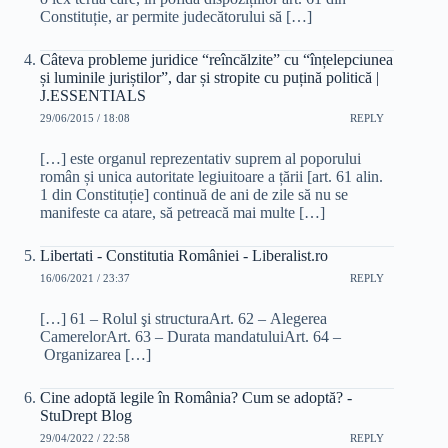
Constituție, ar permite judecătorului să […]
Câteva probleme juridice “reîncălzite” cu “înțelepciunea
și luminile juriștilor”, dar și stropite cu puțină politică |
J.ESSENTIALS
29/06/2015 / 18:08
REPLY
[…] este organul reprezentativ suprem al poporului
român și unica autoritate legiuitoare a țării [art. 61 alin.
1 din Constituție] continuă de ani de zile să nu se
manifeste ca atare, să petreacă mai multe […]
Libertati - Constitutia României - Liberalist.ro
16/06/2021 / 23:37
REPLY
[…] 61 – Rolul şi structuraArt. 62 – Alegerea
CamerelorArt. 63 – Durata mandatuluiArt. 64 –
Organizarea […]
Cine adoptă legile în România? Cum se adoptă? -
StuDrept Blog
29/04/2022 / 22:58
REPLY