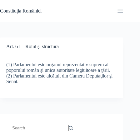
Skip
to
Constituția României
content
Art. 61 – Rolul şi structura
(1) Parlamentul este organul reprezentativ suprem al
poporului român şi unica autoritate legiuitoare a ţării.
(2) Parlamentul este alcătuit din Camera Deputaţilor şi
Senat.
No
results