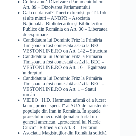
Ce Înseamnă Dizolvarea Parlamentului
on
Art. 89 – Dizolvarea Parlamentului
Gata cu dansul? Tineri extremiști pe TikTok
și alte mituri – ANBPR – Asociația
Națională a Bibliotecarilor și Bibliotecilor
Publice din România
on
Art. 30 – Libertatea
de exprimare
Candidatura lui Dominic Fritz la Primăria
Timișoara a fost contestată astăzi la BEC –
VESTONLINE.RO
on
Art. 142 – Structura
Candidatura lui Dominic Fritz la Primăria
Timișoara a fost contestată astăzi la BEC –
VESTONLINE.RO
on
Art. 16 – Egalitatea
în drepturi
Candidatura lui Dominic Fritz la Primăria
Timișoara a fost contestată astăzi la BEC –
VESTONLINE.RO
on
Art. 1 – Statul
român
VIDEO | H.D. Hartmann afirmă că a lucrat
la un „proiect special” al SUA de transfer de
populație din Iran în România. În spatele
proiectului neconstituțional ar fi stat un
general american, „protectorul lui Nicole
Ciucă” | R3media
on
Art. 3 – Teritoriul
Asociaţia Magistraţilor din România solicită