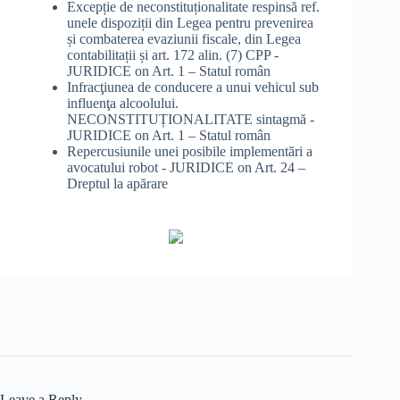
Excepție de neconstituționalitate respinsă ref.
unele dispoziții din Legea pentru prevenirea
și combaterea evaziunii fiscale, din Legea
contabilitații și art. 172 alin. (7) CPP -
JURIDICE
on
Art. 1 – Statul român
Infracţiunea de conducere a unui vehicul sub
influenţa alcoolului.
NECONSTITUȚIONALITATE sintagmă -
JURIDICE
on
Art. 1 – Statul român
Repercusiunile unei posibile implementări a
avocatului robot - JURIDICE
on
Art. 24 –
Dreptul la apărare
Leave a Reply