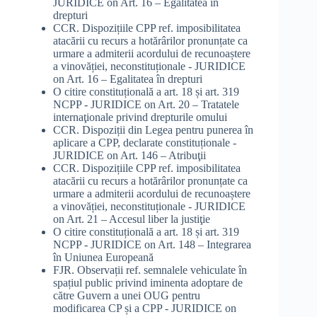
JURIDICE
on
Art. 16 – Egalitatea în
drepturi
CCR. Dispozițiile CPP ref. imposibilitatea
atacării cu recurs a hotărârilor pronunțate ca
urmare a admiterii acordului de recunoaștere
a vinovăției, neconstituționale - JURIDICE
on
Art. 16 – Egalitatea în drepturi
O citire constituțională a art. 18 și art. 319
NCPP - JURIDICE
on
Art. 20 – Tratatele
internaţionale privind drepturile omului
CCR. Dispoziții din Legea pentru punerea în
aplicare a CPP, declarate constituționale -
JURIDICE
on
Art. 146 – Atribuţii
CCR. Dispozițiile CPP ref. imposibilitatea
atacării cu recurs a hotărârilor pronunțate ca
urmare a admiterii acordului de recunoaștere
a vinovăției, neconstituționale - JURIDICE
on
Art. 21 – Accesul liber la justiţie
O citire constituțională a art. 18 și art. 319
NCPP - JURIDICE
on
Art. 148 – Integrarea
în Uniunea Europeană
FJR. Observații ref. semnalele vehiculate în
spațiul public privind iminenta adoptare de
către Guvern a unei OUG pentru
modificarea CP și a CPP - JURIDICE
on