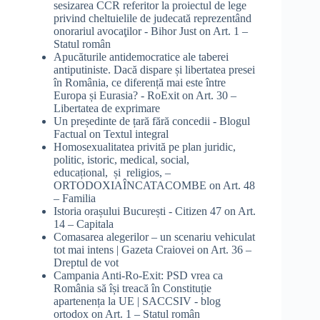
sesizarea CCR referitor la proiectul de lege
privind cheltuielile de judecată reprezentând
onorariul avocaţilor - Bihor Just
on
Art. 1 –
Statul român
Apucăturile antidemocratice ale taberei
antiputiniste. Dacă dispare și libertatea presei
în România, ce diferență mai este între
Europa și Eurasia? - RoExit
on
Art. 30 –
Libertatea de exprimare
Un președinte de țară fără concedii - Blogul
Factual
on
Textul integral
Homosexualitatea privită pe plan juridic,
politic, istoric, medical, social,
educațional, și religios, –
ORTODOXIAÎNCATACOMBE
on
Art. 48
– Familia
Istoria orașului București - Citizen 47
on
Art.
14 – Capitala
Comasarea alegerilor – un scenariu vehiculat
tot mai intens | Gazeta Craiovei
on
Art. 36 –
Dreptul de vot
Campania Anti-Ro-Exit: PSD vrea ca
România să își treacă în Constituție
apartenența la UE | SACCSIV - blog
ortodox
on
Art. 1 – Statul român