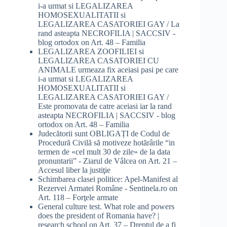
i-a urmat si LEGALIZAREA
HOMOSEXUALITATII si
LEGALIZAREA CASATORIEI GAY / La
rand asteapta NECROFILIA | SACCSIV -
blog ortodox
on
Art. 48 – Familia
LEGALIZAREA ZOOFILIEI si
LEGALIZAREA CASATORIEI CU
ANIMALE urmeaza fix aceiasi pasi pe care
i-a urmat si LEGALIZAREA
HOMOSEXUALITATII si
LEGALIZAREA CASATORIEI GAY /
Este promovata de catre aceiasi iar la rand
asteapta NECROFILIA | SACCSIV - blog
ortodox
on
Art. 48 – Familia
Judecătorii sunt OBLIGAȚI de Codul de
Procedură Civilă să motiveze hotărârile “in
termen de «cel mult 30 de zile» de la data
pronuntarii” - Ziarul de Vâlcea
on
Art. 21 –
Accesul liber la justiţie
Schimbarea clasei politice: Apel-Manifest al
Rezervei Armatei Române - Sentinela.ro
on
Art. 118 – Forţele armate
General culture test. What role and powers
does the president of Romania have? |
research school
on
Art. 37 – Dreptul de a fi