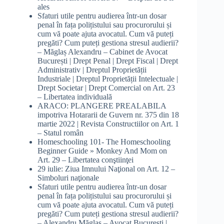
ales
Sfaturi utile pentru audierea într-un dosar
penal în fața polițistului sau procurorului și
cum vă poate ajuta avocatul. Cum vă puteți
pregăti? Cum puteți gestiona stresul audierii?
– Măglaș Alexandru – Cabinet de Avocat
București | Drept Penal | Drept Fiscal | Drept
Administrativ | Dreptul Proprietății
Industriale | Dreptul Proprietății Intelectuale |
Drept Societar | Drept Comercial
on
Art. 23
– Libertatea individuală
ARACO: PLANGERE PREALABILA
impotriva Hotararii de Guvern nr. 375 din 18
martie 2022 | Revista Constructiilor
on
Art. 1
– Statul român
Homeschooling 101- The Homeschooling
Beginner Guide » Monkey And Mom
on
Art. 29 – Libertatea conştiinţei
29 iulie: Ziua Imnului Naţional
on
Art. 12 –
Simboluri naţionale
Sfaturi utile pentru audierea într-un dosar
penal în fața polițistului sau procurorului și
cum vă poate ajuta avocatul. Cum vă puteți
pregăti? Cum puteți gestiona stresul audierii?
– Alexandru Măglaș – Avocat București |