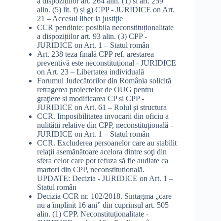
a dispozițiilor art. 264 alin. (1) si art. 259
alin. (5) lit. f) și g) CPP - JURIDICE
on
Art.
21 – Accesul liber la justiţie
CCR pendinte: posibila neconstituționalitate
a dispozițiilor art. 93 alin. (3) CPP -
JURIDICE
on
Art. 1 – Statul român
Art. 238 teza finală CPP ref. arestarea
preventivă este neconstituțional - JURIDICE
on
Art. 23 – Libertatea individuală
Forumul Judecătorilor din România solicită
retragerea proiectelor de OUG pentru
graţiere si modificarea CP si CPP -
JURIDICE
on
Art. 61 – Rolul şi structura
CCR. Imposibilitatea invocarii din oficiu a
nulităţii relative din CPP, neconstituțională -
JURIDICE
on
Art. 1 – Statul român
CCR. Excluderea persoanelor care au stabilit
relaţii asemănătoare acelora dintre soţi din
sfera celor care pot refuza să fie audiate ca
martori din CPP, neconstituțională.
UPDATE: Decizia - JURIDICE
on
Art. 1 –
Statul român
Decizia CCR nr. 102/2018. Sintagma „care
nu a împlinit 16 ani” din cuprinsul art. 505
alin. (1) CPP. Neconstituționalitate -