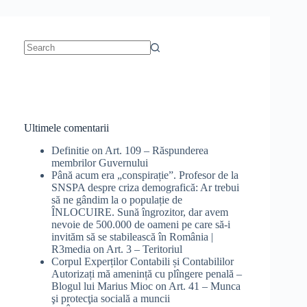
No
results
Ultimele comentarii
Definitie
on
Art. 109 – Răspunderea
membrilor Guvernului
Până acum era „conspirație”. Profesor de la
SNSPA despre criza demografică: Ar trebui
să ne gândim la o populație de
ÎNLOCUIRE. Sună îngrozitor, dar avem
nevoie de 500.000 de oameni pe care să-i
invităm să se stabilească în România |
R3media
on
Art. 3 – Teritoriul
Corpul Experților Contabili și Contabililor
Autorizați mă amenință cu plîngere penală –
Blogul lui Marius Mioc
on
Art. 41 – Munca
şi protecţia socială a muncii