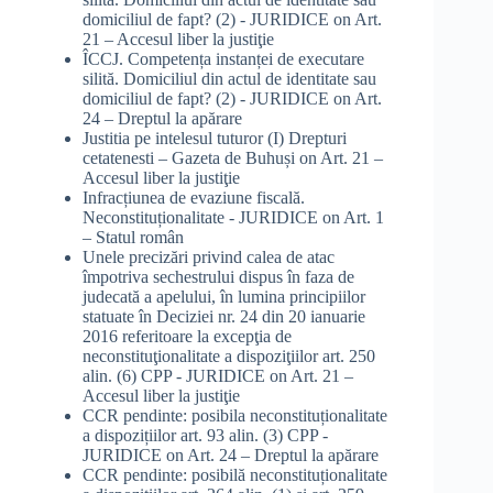
domiciliul de fapt? (2) - JURIDICE
on
Art.
21 – Accesul liber la justiţie
ÎCCJ. Competența instanței de executare
silită. Domiciliul din actul de identitate sau
domiciliul de fapt? (2) - JURIDICE
on
Art.
24 – Dreptul la apărare
Justitia pe intelesul tuturor (I) Drepturi
cetatenesti – Gazeta de Buhuși
on
Art. 21 –
Accesul liber la justiţie
Infracțiunea de evaziune fiscală.
Neconstituționalitate - JURIDICE
on
Art. 1
– Statul român
Unele precizări privind calea de atac
împotriva sechestrului dispus în faza de
judecată a apelului, în lumina principiilor
statuate în Deciziei nr. 24 din 20 ianuarie
2016 referitoare la excepţia de
neconstituţionalitate a dispoziţiilor art. 250
alin. (6) CPP - JURIDICE
on
Art. 21 –
Accesul liber la justiţie
CCR pendinte: posibila neconstituționalitate
a dispozițiilor art. 93 alin. (3) CPP -
JURIDICE
on
Art. 24 – Dreptul la apărare
CCR pendinte: posibilă neconstituționalitate