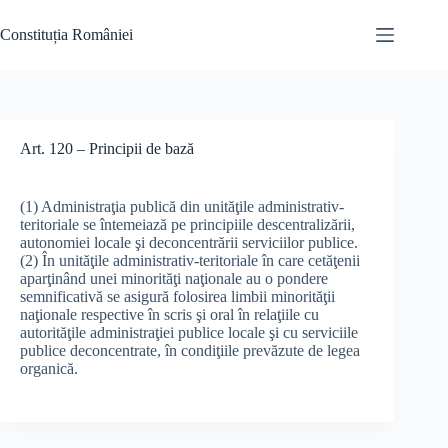
Skip
to
Constituția României
content
Art. 120 – Principii de bază
(1) Administraţia publică din unităţile administrativ-
teritoriale se întemeiază pe principiile descentralizării,
autonomiei locale şi deconcentrării serviciilor publice.
(2) În unităţile administrativ-teritoriale în care cetăţenii
aparţinând unei minorităţi naţionale au o pondere
semnificativă se asigură folosirea limbii minorităţii
naţionale respective în scris şi oral în relaţiile cu
autorităţile administraţiei publice locale şi cu serviciile
publice deconcentrate, în condiţiile prevăzute de legea
organică.