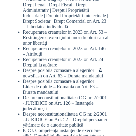
Drept Penal | Drept Fiscal | Drept
Administrativ | Dreptul Proprietății
Industriale | Dreptul Proprietății Intelectuale |
Drept Societar | Drept Comercial
on
Art. 23
– Libertatea individuală
Recuperarea creanțelor in 2023
on
Art. 53 –
Restrângerea exerciţiului unor drepturi sau al
unor libertăţi
Recuperarea creanțelor in 2023
on
Art. 146
– Atribuţii
Recuperarea creanțelor in 2023
on
Art. 24 –
Dreptul la apărare
Despre posibila comasare a alegerilor - 📰
newsflash
on
Art. 63 – Durata mandatului
Despre posibila comasare a alegerilor –
Lider de opinie – Romania
on
Art. 63 –
Durata mandatului
Despre neconstituționalitatea OG nr. 2/2001
- JURIDICE
on
Art. 126 – Instanţele
judecătoreşti
Despre neconstituționalitatea OG nr. 2/2001
- JURIDICE
on
Art. 52 – Dreptul persoanei
vătămate de o autoritate publică
ÎCCJ. Competența instanței de executare
silită. Domiciliul din actul de identitate sau