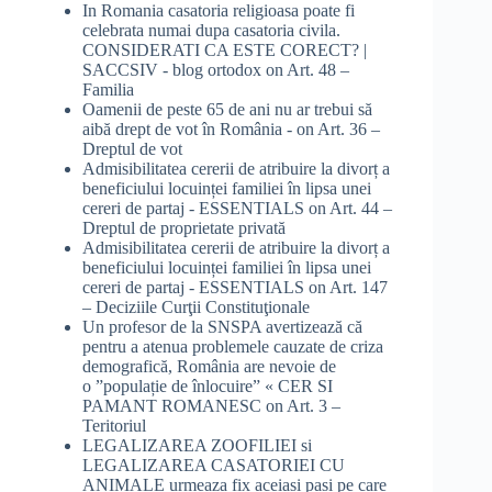
In Romania casatoria religioasa poate fi
celebrata numai dupa casatoria civila.
CONSIDERATI CA ESTE CORECT? |
SACCSIV - blog ortodox
on
Art. 48 –
Familia
Oamenii de peste 65 de ani nu ar trebui să
aibă drept de vot în România -
on
Art. 36 –
Dreptul de vot
Admisibilitatea cererii de atribuire la divorț a
beneficiului locuinței familiei în lipsa unei
cereri de partaj - ESSENTIALS
on
Art. 44 –
Dreptul de proprietate privată
Admisibilitatea cererii de atribuire la divorț a
beneficiului locuinței familiei în lipsa unei
cereri de partaj - ESSENTIALS
on
Art. 147
– Deciziile Curţii Constituţionale
Un profesor de la SNSPA avertizează că
pentru a atenua problemele cauzate de criza
demografică, România are nevoie de
o ”populație de înlocuire” « CER SI
PAMANT ROMANESC
on
Art. 3 –
Teritoriul
LEGALIZAREA ZOOFILIEI si
LEGALIZAREA CASATORIEI CU
ANIMALE urmeaza fix aceiasi pasi pe care