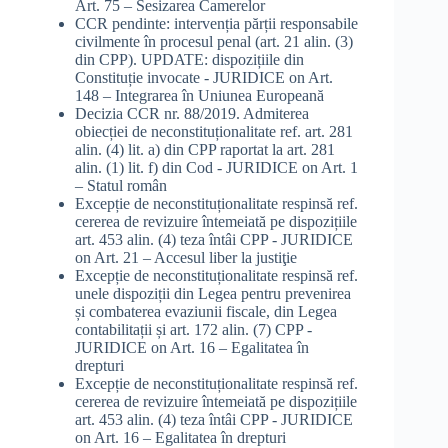
Art. 75 – Sesizarea Camerelor
CCR pendinte: intervenția părții responsabile
civilmente în procesul penal (art. 21 alin. (3)
din CPP). UPDATE: dispozițiile din
Constituție invocate - JURIDICE
on
Art.
148 – Integrarea în Uniunea Europeană
Decizia CCR nr. 88/2019. Admiterea
obiecției de neconstituționalitate ref. art. 281
alin. (4) lit. a) din CPP raportat la art. 281
alin. (1) lit. f) din Cod - JURIDICE
on
Art. 1
– Statul român
Excepție de neconstituționalitate respinsă ref.
cererea de revizuire întemeiată pe dispozițiile
art. 453 alin. (4) teza întâi CPP - JURIDICE
on
Art. 21 – Accesul liber la justiţie
Excepție de neconstituționalitate respinsă ref.
unele dispoziții din Legea pentru prevenirea
și combaterea evaziunii fiscale, din Legea
contabilitații și art. 172 alin. (7) CPP -
JURIDICE
on
Art. 16 – Egalitatea în
drepturi
Excepție de neconstituționalitate respinsă ref.
cererea de revizuire întemeiată pe dispozițiile
art. 453 alin. (4) teza întâi CPP - JURIDICE
on
Art. 16 – Egalitatea în drepturi