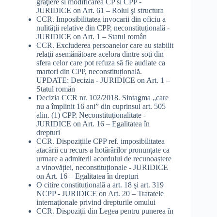
graţiere si modificarea CP si CPP -
JURIDICE
on
Art. 61 – Rolul şi structura
CCR. Imposibilitatea invocarii din oficiu a
nulităţii relative din CPP, neconstituțională -
JURIDICE
on
Art. 1 – Statul român
CCR. Excluderea persoanelor care au stabilit
relaţii asemănătoare acelora dintre soţi din
sfera celor care pot refuza să fie audiate ca
martori din CPP, neconstituțională.
UPDATE: Decizia - JURIDICE
on
Art. 1 –
Statul român
Decizia CCR nr. 102/2018. Sintagma „care
nu a împlinit 16 ani” din cuprinsul art. 505
alin. (1) CPP. Neconstituționalitate -
JURIDICE
on
Art. 16 – Egalitatea în
drepturi
CCR. Dispozițiile CPP ref. imposibilitatea
atacării cu recurs a hotărârilor pronunțate ca
urmare a admiterii acordului de recunoaștere
a vinovăției, neconstituționale - JURIDICE
on
Art. 16 – Egalitatea în drepturi
O citire constituțională a art. 18 și art. 319
NCPP - JURIDICE
on
Art. 20 – Tratatele
internaţionale privind drepturile omului
CCR. Dispoziții din Legea pentru punerea în