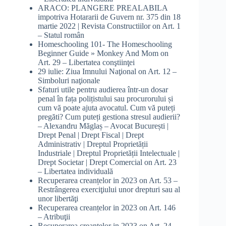
ARACO: PLANGERE PREALABILA
impotriva Hotararii de Guvern nr. 375 din 18
martie 2022 | Revista Constructiilor
on
Art. 1
– Statul român
Homeschooling 101- The Homeschooling
Beginner Guide » Monkey And Mom
on
Art. 29 – Libertatea conştiinţei
29 iulie: Ziua Imnului Naţional
on
Art. 12 –
Simboluri naţionale
Sfaturi utile pentru audierea într-un dosar
penal în fața polițistului sau procurorului și
cum vă poate ajuta avocatul. Cum vă puteți
pregăti? Cum puteți gestiona stresul audierii?
– Alexandru Măglaș – Avocat București |
Drept Penal | Drept Fiscal | Drept
Administrativ | Dreptul Proprietății
Industriale | Dreptul Proprietății Intelectuale |
Drept Societar | Drept Comercial
on
Art. 23
– Libertatea individuală
Recuperarea creanțelor in 2023
on
Art. 53 –
Restrângerea exerciţiului unor drepturi sau al
unor libertăţi
Recuperarea creanțelor in 2023
on
Art. 146
– Atribuţii
Recuperarea creanțelor in 2023
on
Art. 24 –