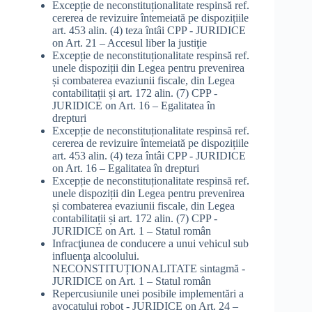
Excepție de neconstituționalitate respinsă ref.
cererea de revizuire întemeiată pe dispozițiile
art. 453 alin. (4) teza întâi CPP - JURIDICE
on
Art. 21 – Accesul liber la justiţie
Excepție de neconstituționalitate respinsă ref.
unele dispoziții din Legea pentru prevenirea
și combaterea evaziunii fiscale, din Legea
contabilitații și art. 172 alin. (7) CPP -
JURIDICE
on
Art. 16 – Egalitatea în
drepturi
Excepție de neconstituționalitate respinsă ref.
cererea de revizuire întemeiată pe dispozițiile
art. 453 alin. (4) teza întâi CPP - JURIDICE
on
Art. 16 – Egalitatea în drepturi
Excepție de neconstituționalitate respinsă ref.
unele dispoziții din Legea pentru prevenirea
și combaterea evaziunii fiscale, din Legea
contabilitații și art. 172 alin. (7) CPP -
JURIDICE
on
Art. 1 – Statul român
Infracţiunea de conducere a unui vehicul sub
influenţa alcoolului.
NECONSTITUȚIONALITATE sintagmă -
JURIDICE
on
Art. 1 – Statul român
Repercusiunile unei posibile implementări a
avocatului robot - JURIDICE
on
Art. 24 –