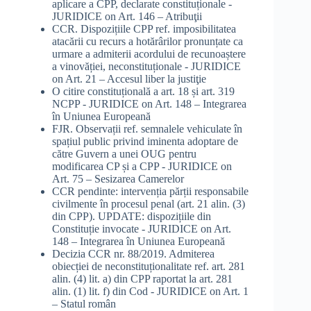
aplicare a CPP, declarate constituționale -
JURIDICE
on
Art. 146 – Atribuţii
CCR. Dispozițiile CPP ref. imposibilitatea
atacării cu recurs a hotărârilor pronunțate ca
urmare a admiterii acordului de recunoaștere
a vinovăției, neconstituționale - JURIDICE
on
Art. 21 – Accesul liber la justiţie
O citire constituțională a art. 18 și art. 319
NCPP - JURIDICE
on
Art. 148 – Integrarea
în Uniunea Europeană
FJR. Observații ref. semnalele vehiculate în
spațiul public privind iminenta adoptare de
către Guvern a unei OUG pentru
modificarea CP și a CPP - JURIDICE
on
Art. 75 – Sesizarea Camerelor
CCR pendinte: intervenția părții responsabile
civilmente în procesul penal (art. 21 alin. (3)
din CPP). UPDATE: dispozițiile din
Constituție invocate - JURIDICE
on
Art.
148 – Integrarea în Uniunea Europeană
Decizia CCR nr. 88/2019. Admiterea
obiecției de neconstituționalitate ref. art. 281
alin. (4) lit. a) din CPP raportat la art. 281
alin. (1) lit. f) din Cod - JURIDICE
on
Art. 1
– Statul român