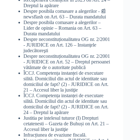
Dreptul la apărare
Despre posibila comasare a alegerilor - 📰
newsflash
on
Art. 63 – Durata mandatului
Despre posibila comasare a alegerilor –
Lider de opinie – Romania
on
Art. 63 –
Durata mandatului
Despre neconstituționalitatea OG nr. 2/2001
- JURIDICE
on
Art. 126 – Instanţele
judecătoreşti
Despre neconstituționalitatea OG nr. 2/2001
- JURIDICE
on
Art. 52 – Dreptul persoanei
vătămate de o autoritate publică
ÎCCJ. Competența instanței de executare
silită. Domiciliul din actul de identitate sau
domiciliul de fapt? (2) - JURIDICE
on
Art.
21 – Accesul liber la justiţie
ÎCCJ. Competența instanței de executare
silită. Domiciliul din actul de identitate sau
domiciliul de fapt? (2) - JURIDICE
on
Art.
24 – Dreptul la apărare
Justitia pe intelesul tuturor (I) Drepturi
cetatenesti – Gazeta de Buhuși
on
Art. 21 –
Accesul liber la justiţie
Infracțiunea de evaziune fiscală.