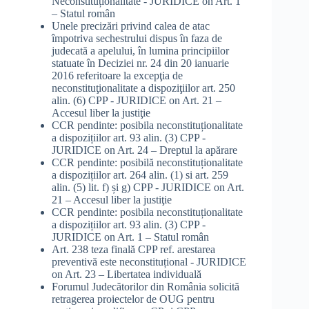
Neconstituționalitate - JURIDICE
on
Art. 1
– Statul român
Unele precizări privind calea de atac
împotriva sechestrului dispus în faza de
judecată a apelului, în lumina principiilor
statuate în Deciziei nr. 24 din 20 ianuarie
2016 referitoare la excepţia de
neconstituţionalitate a dispoziţiilor art. 250
alin. (6) CPP - JURIDICE
on
Art. 21 –
Accesul liber la justiţie
CCR pendinte: posibila neconstituționalitate
a dispozițiilor art. 93 alin. (3) CPP -
JURIDICE
on
Art. 24 – Dreptul la apărare
CCR pendinte: posibilă neconstituționalitate
a dispozițiilor art. 264 alin. (1) si art. 259
alin. (5) lit. f) și g) CPP - JURIDICE
on
Art.
21 – Accesul liber la justiţie
CCR pendinte: posibila neconstituționalitate
a dispozițiilor art. 93 alin. (3) CPP -
JURIDICE
on
Art. 1 – Statul român
Art. 238 teza finală CPP ref. arestarea
preventivă este neconstituțional - JURIDICE
on
Art. 23 – Libertatea individuală
Forumul Judecătorilor din România solicită
retragerea proiectelor de OUG pentru