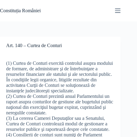
Skip
to
Constituția României
content
Art. 140 – Curtea de Conturi
(1) Curtea de Conturi exercită controlul asupra modului
de formare, de administrare şi de întrebuinţare a
resurselor financiare ale statului şi ale sectorului public.
În condiţiile legii organice, litigiile rezultate din
activitatea Curţii de Conturi se soluţionează de
instanţele judecătoreşti specializate.
(2) Curtea de Conturi prezintă anual Parlamentului un
raport asupra conturilor de gestiune ale bugetului public
naţional din exerciţiul bugetar expirat, cuprinzând şi
neregulile constatate.
(3) La cererea Camerei Deputaţilor sau a Senatului,
Curtea de Conturi controlează modul de gestionare a
resurselor publice şi raportează despre cele constatate.
(4) Consilierii de conturi sunt numiţi de Parlament