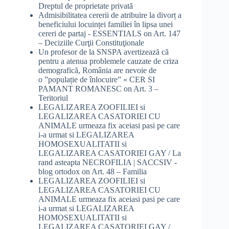
Dreptul de proprietate privată
Admisibilitatea cererii de atribuire la divorț a
beneficiului locuinței familiei în lipsa unei
cereri de partaj - ESSENTIALS
on
Art. 147
– Deciziile Curţii Constituţionale
Un profesor de la SNSPA avertizează că
pentru a atenua problemele cauzate de criza
demografică, România are nevoie de
o ”populație de înlocuire” « CER SI
PAMANT ROMANESC
on
Art. 3 –
Teritoriul
LEGALIZAREA ZOOFILIEI si
LEGALIZAREA CASATORIEI CU
ANIMALE urmeaza fix aceiasi pasi pe care
i-a urmat si LEGALIZAREA
HOMOSEXUALITATII si
LEGALIZAREA CASATORIEI GAY / La
rand asteapta NECROFILIA | SACCSIV -
blog ortodox
on
Art. 48 – Familia
LEGALIZAREA ZOOFILIEI si
LEGALIZAREA CASATORIEI CU
ANIMALE urmeaza fix aceiasi pasi pe care
i-a urmat si LEGALIZAREA
HOMOSEXUALITATII si
LEGALIZAREA CASATORIEI GAY /