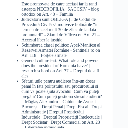
Este promovata de catre aceiasi iar la rand
asteapta NECROFILIA | SACCSIV - blog
ortodox
on
Art. 48 – Familia
Judecătorii sunt OBLIGAȚI de Codul de
Procedură Civilă să motiveze hotărârile “in
termen de «cel mult 30 de zile» de la data
pronuntarii” - Ziarul de Vâlcea
on
Art. 21 –
Accesul liber la justiţie
Schimbarea clasei politice: Apel-Manifest al
Rezervei Armatei Române - Sentinela.ro
on
Art. 118 – Forţele armate
General culture test. What role and powers
does the president of Romania have? |
research school
on
Art. 37 – Dreptul de a fi
ales
Sfaturi utile pentru audierea într-un dosar
penal în fața polițistului sau procurorului și
cum vă poate ajuta avocatul. Cum vă puteți
pregăti? Cum puteți gestiona stresul audierii?
– Măglaș Alexandru – Cabinet de Avocat
București | Drept Penal | Drept Fiscal | Drept
Administrativ | Dreptul Proprietății
Industriale | Dreptul Proprietății Intelectuale |
Drept Societar | Drept Comercial
on
Art. 23
– Libertatea individuală