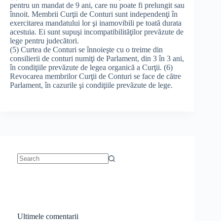
pentru un mandat de 9 ani, care nu poate fi prelungit sau
înnoit. Membrii Curţii de Conturi sunt independenţi în
exercitarea mandatului lor şi inamovibili pe toată durata
acestuia. Ei sunt supuşi incompatibilităţilor prevăzute de
lege pentru judecători.
(5) Curtea de Conturi se înnoieşte cu o treime din
consilierii de conturi numiţi de Parlament, din 3 în 3 ani,
în condiţiile prevăzute de legea organică a Curţii. (6)
Revocarea membrilor Curţii de Conturi se face de către
Parlament, în cazurile şi condiţiile prevăzute de lege.
No
results
Ultimele comentarii