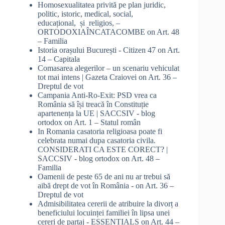
Homosexualitatea privită pe plan juridic,
politic, istoric, medical, social,
educațional, și religios, –
ORTODOXIAÎNCATACOMBE
on
Art. 48
– Familia
Istoria orașului București - Citizen 47
on
Art.
14 – Capitala
Comasarea alegerilor – un scenariu vehiculat
tot mai intens | Gazeta Craiovei
on
Art. 36 –
Dreptul de vot
Campania Anti-Ro-Exit: PSD vrea ca
România să își treacă în Constituție
apartenența la UE | SACCSIV - blog
ortodox
on
Art. 1 – Statul român
In Romania casatoria religioasa poate fi
celebrata numai dupa casatoria civila.
CONSIDERATI CA ESTE CORECT? |
SACCSIV - blog ortodox
on
Art. 48 –
Familia
Oamenii de peste 65 de ani nu ar trebui să
aibă drept de vot în România -
on
Art. 36 –
Dreptul de vot
Admisibilitatea cererii de atribuire la divorț a
beneficiului locuinței familiei în lipsa unei
cereri de partaj - ESSENTIALS
on
Art. 44 –