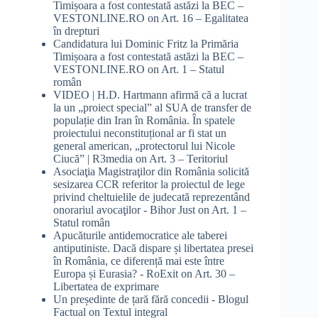
Timișoara a fost contestată astăzi la BEC –
VESTONLINE.RO
on
Art. 16 – Egalitatea
în drepturi
Candidatura lui Dominic Fritz la Primăria
Timișoara a fost contestată astăzi la BEC –
VESTONLINE.RO
on
Art. 1 – Statul
român
VIDEO | H.D. Hartmann afirmă că a lucrat
la un „proiect special” al SUA de transfer de
populație din Iran în România. În spatele
proiectului neconstituțional ar fi stat un
general american, „protectorul lui Nicole
Ciucă” | R3media
on
Art. 3 – Teritoriul
Asociaţia Magistraţilor din România solicită
sesizarea CCR referitor la proiectul de lege
privind cheltuielile de judecată reprezentând
onorariul avocaţilor - Bihor Just
on
Art. 1 –
Statul român
Apucăturile antidemocratice ale taberei
antiputiniste. Dacă dispare și libertatea presei
în România, ce diferență mai este între
Europa și Eurasia? - RoExit
on
Art. 30 –
Libertatea de exprimare
Un președinte de țară fără concedii - Blogul
Factual
on
Textul integral