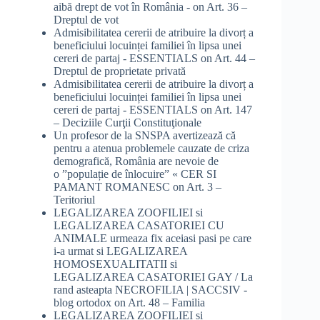
aibă drept de vot în România -
on
Art. 36 –
Dreptul de vot
Admisibilitatea cererii de atribuire la divorț a
beneficiului locuinței familiei în lipsa unei
cereri de partaj - ESSENTIALS
on
Art. 44 –
Dreptul de proprietate privată
Admisibilitatea cererii de atribuire la divorț a
beneficiului locuinței familiei în lipsa unei
cereri de partaj - ESSENTIALS
on
Art. 147
– Deciziile Curţii Constituţionale
Un profesor de la SNSPA avertizează că
pentru a atenua problemele cauzate de criza
demografică, România are nevoie de
o ”populație de înlocuire” « CER SI
PAMANT ROMANESC
on
Art. 3 –
Teritoriul
LEGALIZAREA ZOOFILIEI si
LEGALIZAREA CASATORIEI CU
ANIMALE urmeaza fix aceiasi pasi pe care
i-a urmat si LEGALIZAREA
HOMOSEXUALITATII si
LEGALIZAREA CASATORIEI GAY / La
rand asteapta NECROFILIA | SACCSIV -
blog ortodox
on
Art. 48 – Familia
LEGALIZAREA ZOOFILIEI si