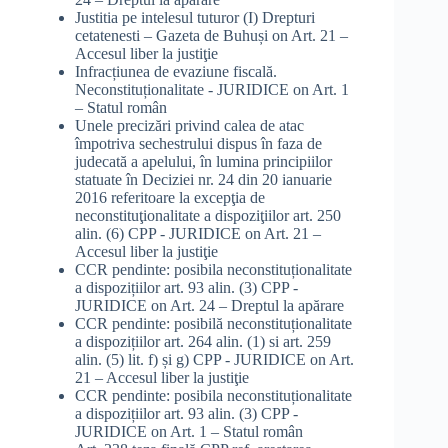
Justitia pe intelesul tuturor (I) Drepturi
cetatenesti – Gazeta de Buhuși
on
Art. 21 –
Accesul liber la justiţie
Infracțiunea de evaziune fiscală.
Neconstituționalitate - JURIDICE
on
Art. 1
– Statul român
Unele precizări privind calea de atac
împotriva sechestrului dispus în faza de
judecată a apelului, în lumina principiilor
statuate în Deciziei nr. 24 din 20 ianuarie
2016 referitoare la excepţia de
neconstituţionalitate a dispoziţiilor art. 250
alin. (6) CPP - JURIDICE
on
Art. 21 –
Accesul liber la justiţie
CCR pendinte: posibila neconstituționalitate
a dispozițiilor art. 93 alin. (3) CPP -
JURIDICE
on
Art. 24 – Dreptul la apărare
CCR pendinte: posibilă neconstituționalitate
a dispozițiilor art. 264 alin. (1) si art. 259
alin. (5) lit. f) și g) CPP - JURIDICE
on
Art.
21 – Accesul liber la justiţie
CCR pendinte: posibila neconstituționalitate
a dispozițiilor art. 93 alin. (3) CPP -
JURIDICE
on
Art. 1 – Statul român