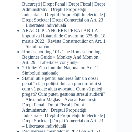
București | Drept Penal | Drept Fiscal | Drept
Administrativ | Dreptul Proprietății
Industriale | Dreptul Proprietății Intelectuale |
Drept Societar | Drept Comercial
on
Art. 23
– Libertatea individuală
ARACO: PLANGERE PREALABILA
impotriva Hotararii de Guvern nr. 375 din 18
martie 2022 | Revista Constructiilor
on
Art. 1
– Statul român
Homeschooling 101- The Homeschooling
Beginner Guide » Monkey And Mom
on
Art. 29 – Libertatea conştiinţei
29 iulie: Ziua Imnului Naţional
on
Art. 12 –
Simboluri naţionale
Sfaturi utile pentru audierea într-un dosar
penal în fața polițistului sau procurorului și
cum vă poate ajuta avocatul. Cum vă puteți
pregăti? Cum puteți gestiona stresul audierii?
– Alexandru Măglaș – Avocat București |
Drept Penal | Drept Fiscal | Drept
Administrativ | Dreptul Proprietății
Industriale | Dreptul Proprietății Intelectuale |
Drept Societar | Drept Comercial
on
Art. 23
– Libertatea individuală
Recuperarea creanțelor in 2023
on
Art. 53 –