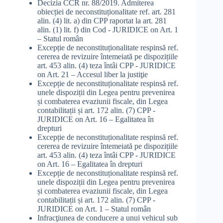
Decizia CCR nr. 88/2019. Admiterea
obiecției de neconstituționalitate ref. art. 281
alin. (4) lit. a) din CPP raportat la art. 281
alin. (1) lit. f) din Cod - JURIDICE
on
Art. 1
– Statul român
Excepție de neconstituționalitate respinsă ref.
cererea de revizuire întemeiată pe dispozițiile
art. 453 alin. (4) teza întâi CPP - JURIDICE
on
Art. 21 – Accesul liber la justiţie
Excepție de neconstituționalitate respinsă ref.
unele dispoziții din Legea pentru prevenirea
și combaterea evaziunii fiscale, din Legea
contabilitații și art. 172 alin. (7) CPP -
JURIDICE
on
Art. 16 – Egalitatea în
drepturi
Excepție de neconstituționalitate respinsă ref.
cererea de revizuire întemeiată pe dispozițiile
art. 453 alin. (4) teza întâi CPP - JURIDICE
on
Art. 16 – Egalitatea în drepturi
Excepție de neconstituționalitate respinsă ref.
unele dispoziții din Legea pentru prevenirea
și combaterea evaziunii fiscale, din Legea
contabilitații și art. 172 alin. (7) CPP -
JURIDICE
on
Art. 1 – Statul român
Infracţiunea de conducere a unui vehicul sub