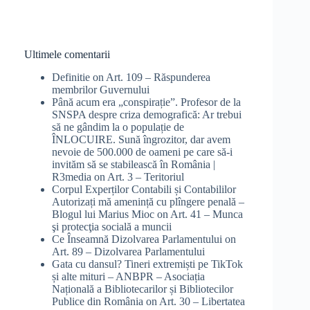
Ultimele comentarii
Definitie
on
Art. 109 – Răspunderea
membrilor Guvernului
Până acum era „conspirație”. Profesor de la
SNSPA despre criza demografică: Ar trebui
să ne gândim la o populație de
ÎNLOCUIRE. Sună îngrozitor, dar avem
nevoie de 500.000 de oameni pe care să-i
invităm să se stabilească în România |
R3media
on
Art. 3 – Teritoriul
Corpul Experților Contabili și Contabililor
Autorizați mă amenință cu plîngere penală –
Blogul lui Marius Mioc
on
Art. 41 – Munca
şi protecţia socială a muncii
Ce Înseamnă Dizolvarea Parlamentului
on
Art. 89 – Dizolvarea Parlamentului
Gata cu dansul? Tineri extremiști pe TikTok
și alte mituri – ANBPR – Asociația
Națională a Bibliotecarilor și Bibliotecilor
Publice din România
on
Art. 30 – Libertatea