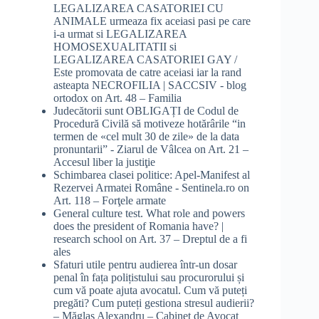
LEGALIZAREA CASATORIEI CU
ANIMALE urmeaza fix aceiasi pasi pe care
i-a urmat si LEGALIZAREA
HOMOSEXUALITATII si
LEGALIZAREA CASATORIEI GAY /
Este promovata de catre aceiasi iar la rand
asteapta NECROFILIA | SACCSIV - blog
ortodox
on
Art. 48 – Familia
Judecătorii sunt OBLIGAȚI de Codul de
Procedură Civilă să motiveze hotărârile “in
termen de «cel mult 30 de zile» de la data
pronuntarii” - Ziarul de Vâlcea
on
Art. 21 –
Accesul liber la justiţie
Schimbarea clasei politice: Apel-Manifest al
Rezervei Armatei Române - Sentinela.ro
on
Art. 118 – Forţele armate
General culture test. What role and powers
does the president of Romania have? |
research school
on
Art. 37 – Dreptul de a fi
ales
Sfaturi utile pentru audierea într-un dosar
penal în fața polițistului sau procurorului și
cum vă poate ajuta avocatul. Cum vă puteți
pregăti? Cum puteți gestiona stresul audierii?
– Măglaș Alexandru – Cabinet de Avocat