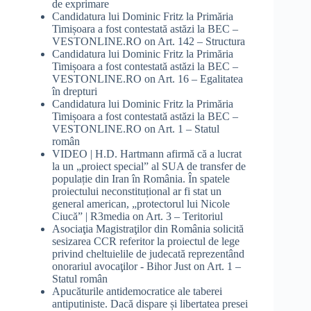
de exprimare
Candidatura lui Dominic Fritz la Primăria
Timișoara a fost contestată astăzi la BEC –
VESTONLINE.RO
on
Art. 142 – Structura
Candidatura lui Dominic Fritz la Primăria
Timișoara a fost contestată astăzi la BEC –
VESTONLINE.RO
on
Art. 16 – Egalitatea
în drepturi
Candidatura lui Dominic Fritz la Primăria
Timișoara a fost contestată astăzi la BEC –
VESTONLINE.RO
on
Art. 1 – Statul
român
VIDEO | H.D. Hartmann afirmă că a lucrat
la un „proiect special” al SUA de transfer de
populație din Iran în România. În spatele
proiectului neconstituțional ar fi stat un
general american, „protectorul lui Nicole
Ciucă” | R3media
on
Art. 3 – Teritoriul
Asociaţia Magistraţilor din România solicită
sesizarea CCR referitor la proiectul de lege
privind cheltuielile de judecată reprezentând
onorariul avocaţilor - Bihor Just
on
Art. 1 –
Statul român
Apucăturile antidemocratice ale taberei
antiputiniste. Dacă dispare și libertatea presei