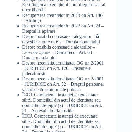
Restrângerea exerciţiului unor drepturi sau al
unor libertăţi
Recuperarea creanțelor in 2023
on
Art. 146
– Atribuţii
Recuperarea creanțelor in 2023
on
Art. 24 –
Dreptul la apărare
Despre posibila comasare a alegerilor - 📰
newsflash
on
Art. 63 – Durata mandatului
Despre posibila comasare a alegerilor –
Lider de opinie – Romania
on
Art. 63 –
Durata mandatului
Despre neconstituționalitatea OG nr. 2/2001
- JURIDICE
on
Art. 126 – Instanţele
judecătoreşti
Despre neconstituționalitatea OG nr. 2/2001
- JURIDICE
on
Art. 52 – Dreptul persoanei
vătămate de o autoritate publică
ÎCCJ. Competența instanței de executare
silită. Domiciliul din actul de identitate sau
domiciliul de fapt? (2) - JURIDICE
on
Art.
21 – Accesul liber la justiţie
ÎCCJ. Competența instanței de executare
silită. Domiciliul din actul de identitate sau
domiciliul de fapt? (2) - JURIDICE
on
Art.
24 – Dreptul la apărare