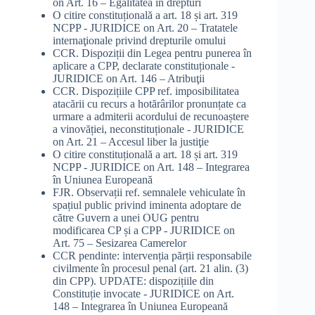
on
Art. 16 – Egalitatea în drepturi
O citire constituțională a art. 18 și art. 319
NCPP - JURIDICE
on
Art. 20 – Tratatele
internaţionale privind drepturile omului
CCR. Dispoziții din Legea pentru punerea în
aplicare a CPP, declarate constituționale -
JURIDICE
on
Art. 146 – Atribuţii
CCR. Dispozițiile CPP ref. imposibilitatea
atacării cu recurs a hotărârilor pronunțate ca
urmare a admiterii acordului de recunoaștere
a vinovăției, neconstituționale - JURIDICE
on
Art. 21 – Accesul liber la justiţie
O citire constituțională a art. 18 și art. 319
NCPP - JURIDICE
on
Art. 148 – Integrarea
în Uniunea Europeană
FJR. Observații ref. semnalele vehiculate în
spațiul public privind iminenta adoptare de
către Guvern a unei OUG pentru
modificarea CP și a CPP - JURIDICE
on
Art. 75 – Sesizarea Camerelor
CCR pendinte: intervenția părții responsabile
civilmente în procesul penal (art. 21 alin. (3)
din CPP). UPDATE: dispozițiile din
Constituție invocate - JURIDICE
on
Art.
148 – Integrarea în Uniunea Europeană