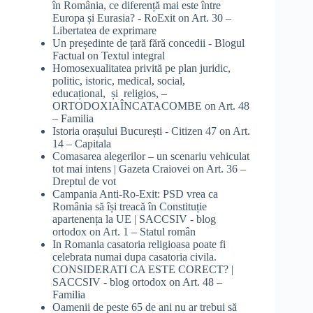
în România, ce diferență mai este între
Europa și Eurasia? - RoExit
on
Art. 30 –
Libertatea de exprimare
Un președinte de țară fără concedii - Blogul
Factual
on
Textul integral
Homosexualitatea privită pe plan juridic,
politic, istoric, medical, social,
educațional, și religios, –
ORTODOXIAÎNCATACOMBE
on
Art. 48
– Familia
Istoria orașului București - Citizen 47
on
Art.
14 – Capitala
Comasarea alegerilor – un scenariu vehiculat
tot mai intens | Gazeta Craiovei
on
Art. 36 –
Dreptul de vot
Campania Anti-Ro-Exit: PSD vrea ca
România să își treacă în Constituție
apartenența la UE | SACCSIV - blog
ortodox
on
Art. 1 – Statul român
In Romania casatoria religioasa poate fi
celebrata numai dupa casatoria civila.
CONSIDERATI CA ESTE CORECT? |
SACCSIV - blog ortodox
on
Art. 48 –
Familia
Oamenii de peste 65 de ani nu ar trebui să