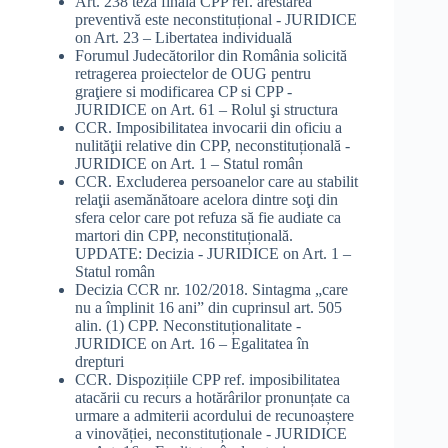
Art. 238 teza finală CPP ref. arestarea
preventivă este neconstituțional - JURIDICE
on
Art. 23 – Libertatea individuală
Forumul Judecătorilor din România solicită
retragerea proiectelor de OUG pentru
graţiere si modificarea CP si CPP -
JURIDICE
on
Art. 61 – Rolul şi structura
CCR. Imposibilitatea invocarii din oficiu a
nulităţii relative din CPP, neconstituțională -
JURIDICE
on
Art. 1 – Statul român
CCR. Excluderea persoanelor care au stabilit
relaţii asemănătoare acelora dintre soţi din
sfera celor care pot refuza să fie audiate ca
martori din CPP, neconstituțională.
UPDATE: Decizia - JURIDICE
on
Art. 1 –
Statul român
Decizia CCR nr. 102/2018. Sintagma „care
nu a împlinit 16 ani” din cuprinsul art. 505
alin. (1) CPP. Neconstituționalitate -
JURIDICE
on
Art. 16 – Egalitatea în
drepturi
CCR. Dispozițiile CPP ref. imposibilitatea
atacării cu recurs a hotărârilor pronunțate ca
urmare a admiterii acordului de recunoaștere
a vinovăției, neconstituționale - JURIDICE