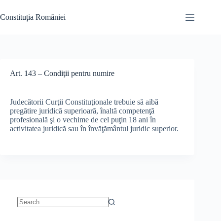
Skip
to
Constituția României
content
Art. 143 – Condiţii pentru numire
Judecătorii Curţii Constituţionale trebuie să aibă
pregătire juridică superioară, înaltă competenţă
profesională şi o vechime de cel puţin 18 ani în
activitatea juridică sau în învăţământul juridic superior.
No
results