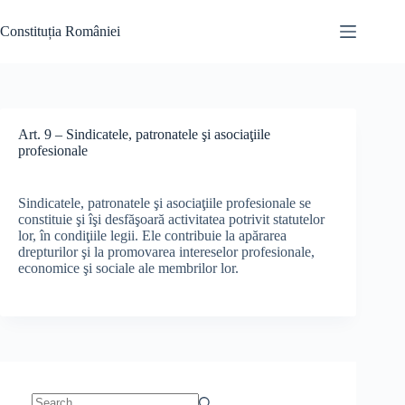
Skip
to
Constituția României
content
Art. 9 – Sindicatele, patronatele şi asociaţiile
profesionale
Sindicatele, patronatele şi asociaţiile profesionale se
constituie şi îşi desfăşoară activitatea potrivit statutelor
lor, în condiţiile legii. Ele contribuie la apărarea
drepturilor şi la promovarea intereselor profesionale,
economice şi sociale ale membrilor lor.