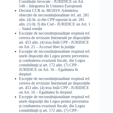
Constituție invocate - JURIDICE
on
Art.
148 – Integrarea în Uniunea Europeană
Decizia CCR nr. 88/2019. Admiterea
obiecției de neconstituționalitate ref. art. 281
alin. (4) lit. a) din CPP raportat la art. 281
alin. (1) lit. f) din Cod - JURIDICE
on
Art. 1
– Statul român
Excepție de neconstituționalitate respinsă ref.
cererea de revizuire întemeiată pe dispozițiile
art. 453 alin. (4) teza întâi CPP - JURIDICE
on
Art. 21 – Accesul liber la justiţie
Excepție de neconstituționalitate respinsă ref.
unele dispoziții din Legea pentru prevenirea
și combaterea evaziunii fiscale, din Legea
contabilitații și art. 172 alin. (7) CPP -
JURIDICE
on
Art. 16 – Egalitatea în
drepturi
Excepție de neconstituționalitate respinsă ref.
cererea de revizuire întemeiată pe dispozițiile
art. 453 alin. (4) teza întâi CPP - JURIDICE
on
Art. 16 – Egalitatea în drepturi
Excepție de neconstituționalitate respinsă ref.
unele dispoziții din Legea pentru prevenirea
și combaterea evaziunii fiscale, din Legea
contabilitații și art. 172 alin. (7) CPP -