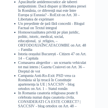
Apucăturile antidemocratice ale taberei
antiputiniste. Dacă dispare și libertatea presei
în România, ce diferență mai este între
Europa și Eurasia? - RoExit
on
Art. 30 –
Libertatea de exprimare
Un președinte de țară fără concedii - Blogul
Factual
on
Textul integral
Homosexualitatea privită pe plan juridic,
politic, istoric, medical, social,
educațional, și religios, –
ORTODOXIAÎNCATACOMBE
on
Art. 48
– Familia
Istoria orașului București - Citizen 47
on
Art.
14 – Capitala
Comasarea alegerilor – un scenariu vehiculat
tot mai intens | Gazeta Craiovei
on
Art. 36 –
Dreptul de vot
Campania Anti-Ro-Exit: PSD vrea ca
România să își treacă în Constituție
apartenența la UE | SACCSIV - blog
ortodox
on
Art. 1 – Statul român
In Romania casatoria religioasa poate fi
celebrata numai dupa casatoria civila.
CONSIDERATI CA ESTE CORECT? |
SACCSIV - blog ortodox
on
Art. 48 –