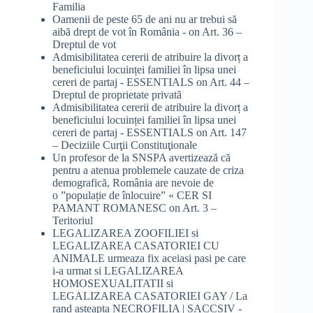
Familia
Oamenii de peste 65 de ani nu ar trebui să
aibă drept de vot în România -
on
Art. 36 –
Dreptul de vot
Admisibilitatea cererii de atribuire la divorț a
beneficiului locuinței familiei în lipsa unei
cereri de partaj - ESSENTIALS
on
Art. 44 –
Dreptul de proprietate privată
Admisibilitatea cererii de atribuire la divorț a
beneficiului locuinței familiei în lipsa unei
cereri de partaj - ESSENTIALS
on
Art. 147
– Deciziile Curţii Constituţionale
Un profesor de la SNSPA avertizează că
pentru a atenua problemele cauzate de criza
demografică, România are nevoie de
o ”populație de înlocuire” « CER SI
PAMANT ROMANESC
on
Art. 3 –
Teritoriul
LEGALIZAREA ZOOFILIEI si
LEGALIZAREA CASATORIEI CU
ANIMALE urmeaza fix aceiasi pasi pe care
i-a urmat si LEGALIZAREA
HOMOSEXUALITATII si
LEGALIZAREA CASATORIEI GAY / La
rand asteapta NECROFILIA | SACCSIV -