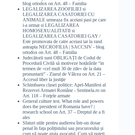
blog ortodox
on
Art. 48 – Familia
LEGALIZAREA ZOOFILIEI si
LEGALIZAREA CASATORIEI CU
ANIMALE urmeaza fix aceiasi pasi pe care
i-a urmat si LEGALIZAREA
HOMOSEXUALITATII si
LEGALIZAREA CASATORIEI GAY /
Este promovata de catre aceiasi iar la rand
asteapta NECROFILIA | SACCSIV - blog
ortodox
on
Art. 48 – Familia
Judecătorii sunt OBLIGAȚI de Codul de
Procedură Civilă să motiveze hotărârile “in
termen de «cel mult 30 de zile» de la data
pronuntarii” - Ziarul de Vâlcea
on
Art. 21 –
Accesul liber la justiţie
Schimbarea clasei politice: Apel-Manifest al
Rezervei Armatei Române - Sentinela.ro
on
Art. 118 – Forţele armate
General culture test. What role and powers
does the president of Romania have? |
research school
on
Art. 37 – Dreptul de a fi
ales
Sfaturi utile pentru audierea într-un dosar
penal în fața polițistului sau procurorului și
cum vă poate ajuta avocatul. Cum vă puteți