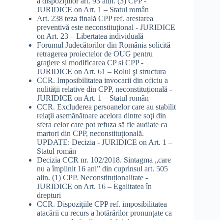
a dispozițiilor art. 93 alin. (3) CPP -
JURIDICE
on
Art. 1 – Statul român
Art. 238 teza finală CPP ref. arestarea
preventivă este neconstituțional - JURIDICE
on
Art. 23 – Libertatea individuală
Forumul Judecătorilor din România solicită
retragerea proiectelor de OUG pentru
graţiere si modificarea CP si CPP -
JURIDICE
on
Art. 61 – Rolul şi structura
CCR. Imposibilitatea invocarii din oficiu a
nulităţii relative din CPP, neconstituțională -
JURIDICE
on
Art. 1 – Statul român
CCR. Excluderea persoanelor care au stabilit
relaţii asemănătoare acelora dintre soţi din
sfera celor care pot refuza să fie audiate ca
martori din CPP, neconstituțională.
UPDATE: Decizia - JURIDICE
on
Art. 1 –
Statul român
Decizia CCR nr. 102/2018. Sintagma „care
nu a împlinit 16 ani” din cuprinsul art. 505
alin. (1) CPP. Neconstituționalitate -
JURIDICE
on
Art. 16 – Egalitatea în
drepturi
CCR. Dispozițiile CPP ref. imposibilitatea
atacării cu recurs a hotărârilor pronunțate ca