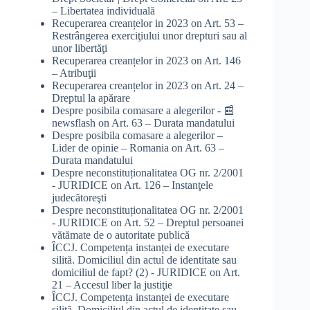
– Libertatea individuală
Recuperarea creanțelor in 2023
on
Art. 53 –
Restrângerea exerciţiului unor drepturi sau al
unor libertăţi
Recuperarea creanțelor in 2023
on
Art. 146
– Atribuţii
Recuperarea creanțelor in 2023
on
Art. 24 –
Dreptul la apărare
Despre posibila comasare a alegerilor - 📰
newsflash
on
Art. 63 – Durata mandatului
Despre posibila comasare a alegerilor –
Lider de opinie – Romania
on
Art. 63 –
Durata mandatului
Despre neconstituționalitatea OG nr. 2/2001
- JURIDICE
on
Art. 126 – Instanţele
judecătoreşti
Despre neconstituționalitatea OG nr. 2/2001
- JURIDICE
on
Art. 52 – Dreptul persoanei
vătămate de o autoritate publică
ÎCCJ. Competența instanței de executare
silită. Domiciliul din actul de identitate sau
domiciliul de fapt? (2) - JURIDICE
on
Art.
21 – Accesul liber la justiţie
ÎCCJ. Competența instanței de executare
silită. Domiciliul din actul de identitate sau