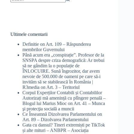
No
results
Ultimele comentarii
Definitie
on
Art. 109 – Răspunderea
membrilor Guvernului
Până acum era „conspirație”. Profesor de la
SNSPA despre criza demografică: Ar trebui
să ne gândim la o populație de
ÎNLOCUIRE. Sună îngrozitor, dar avem
nevoie de 500.000 de oameni pe care să-i
invităm să se stabilească în România |
R3media
on
Art. 3 – Teritoriul
Corpul Experților Contabili și Contabililor
Autorizați mă amenință cu plîngere penală –
Blogul lui Marius Mioc
on
Art. 41 – Munca
şi protecţia socială a muncii
Ce Înseamnă Dizolvarea Parlamentului
on
Art. 89 – Dizolvarea Parlamentului
Gata cu dansul? Tineri extremiști pe TikTok
și alte mituri – ANBPR – Asociația