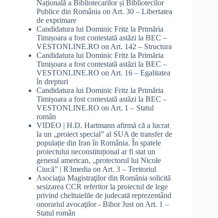
Națională a Bibliotecarilor și Bibliotecilor
Publice din România
on
Art. 30 – Libertatea
de exprimare
Candidatura lui Dominic Fritz la Primăria
Timișoara a fost contestată astăzi la BEC –
VESTONLINE.RO
on
Art. 142 – Structura
Candidatura lui Dominic Fritz la Primăria
Timișoara a fost contestată astăzi la BEC –
VESTONLINE.RO
on
Art. 16 – Egalitatea
în drepturi
Candidatura lui Dominic Fritz la Primăria
Timișoara a fost contestată astăzi la BEC –
VESTONLINE.RO
on
Art. 1 – Statul
român
VIDEO | H.D. Hartmann afirmă că a lucrat
la un „proiect special” al SUA de transfer de
populație din Iran în România. În spatele
proiectului neconstituțional ar fi stat un
general american, „protectorul lui Nicole
Ciucă” | R3media
on
Art. 3 – Teritoriul
Asociaţia Magistraţilor din România solicită
sesizarea CCR referitor la proiectul de lege
privind cheltuielile de judecată reprezentând
onorariul avocaţilor - Bihor Just
on
Art. 1 –
Statul român