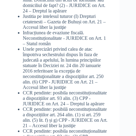
domiciliul de fapt? (2) - JURIDICE
on
Art.
24 – Dreptul la apărare
Justitia pe intelesul tuturor (I) Drepturi
cetatenesti – Gazeta de Buhuși
on
Art. 21 –
Accesul liber la justiţie
Infracțiunea de evaziune fiscală.
Neconstituționalitate - JURIDICE
on
Art. 1
– Statul român
Unele precizări privind calea de atac
împotriva sechestrului dispus în faza de
judecată a apelului, în lumina principiilor
statuate în Deciziei nr. 24 din 20 ianuarie
2016 referitoare la excepţia de
neconstituţionalitate a dispoziţiilor art. 250
alin. (6) CPP - JURIDICE
on
Art. 21 –
Accesul liber la justiţie
CCR pendinte: posibila neconstituționalitate
a dispozițiilor art. 93 alin. (3) CPP -
JURIDICE
on
Art. 24 – Dreptul la apărare
CCR pendinte: posibilă neconstituționalitate
a dispozițiilor art. 264 alin. (1) si art. 259
alin. (5) lit. f) și g) CPP - JURIDICE
on
Art.
21 – Accesul liber la justiţie
CCR pendinte: posibila neconstituționalitate