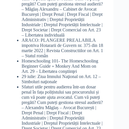
pregăti? Cum puteți gestiona stresul audierii?
– Măglaș Alexandru – Cabinet de Avocat
București | Drept Penal | Drept Fiscal | Drept
Administrativ | Dreptul Proprietății
Industriale | Dreptul Proprietății Intelectuale |
Drept Societar | Drept Comercial
on
Art. 23
– Libertatea individuală
ARACO: PLANGERE PREALABILA
impotriva Hotararii de Guvern nr. 375 din 18
martie 2022 | Revista Constructiilor
on
Art. 1
– Statul român
Homeschooling 101- The Homeschooling
Beginner Guide » Monkey And Mom
on
Art. 29 – Libertatea conştiinţei
29 iulie: Ziua Imnului Naţional
on
Art. 12 –
Simboluri naţionale
Sfaturi utile pentru audierea într-un dosar
penal în fața polițistului sau procurorului și
cum vă poate ajuta avocatul. Cum vă puteți
pregăti? Cum puteți gestiona stresul audierii?
– Alexandru Măglaș – Avocat București |
Drept Penal | Drept Fiscal | Drept
Administrativ | Dreptul Proprietății
Industriale | Dreptul Proprietății Intelectuale |
Drept Societar | Drept Comercial
on
Art. 23