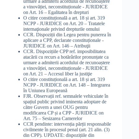
urmare a admiterii acordului de recunoaștere
a vinovăției, neconstituționale - JURIDICE
on
Art. 16 – Egalitatea în drepturi
O citire constituțională a art. 18 și art. 319
NCPP - JURIDICE
on
Art. 20 – Tratatele
internaţionale privind drepturile omului
CCR. Dispoziții din Legea pentru punerea în
aplicare a CPP, declarate constituționale -
JURIDICE
on
Art. 146 – Atribuţii
CCR. Dispozițiile CPP ref. imposibilitatea
atacării cu recurs a hotărârilor pronunțate ca
urmare a admiterii acordului de recunoaștere
a vinovăției, neconstituționale - JURIDICE
on
Art. 21 – Accesul liber la justiţie
O citire constituțională a art. 18 și art. 319
NCPP - JURIDICE
on
Art. 148 – Integrarea
în Uniunea Europeană
FJR. Observații ref. semnalele vehiculate în
spațiul public privind iminenta adoptare de
către Guvern a unei OUG pentru
modificarea CP și a CPP - JURIDICE
on
Art. 75 – Sesizarea Camerelor
CCR pendinte: intervenția părții responsabile
civilmente în procesul penal (art. 21 alin. (3)
din CPP). UPDATE: dispozițiile din