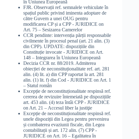
în Uniunea Europeană
FJR. Observații ref. semnalele vehiculate în
spațiul public privind iminenta adoptare de
către Guvern a unei OUG pentru
modificarea CP și a CPP - JURIDICE
on
Art. 75 – Sesizarea Camerelor
CCR pendinte: intervenția părții responsabile
civilmente în procesul penal (art. 21 alin. (3)
din CPP). UPDATE: dispozițiile din
Constituție invocate - JURIDICE
on
Art.
148 – Integrarea în Uniunea Europeană
Decizia CCR nr. 88/2019. Admiterea
obiecției de neconstituționalitate ref. art. 281
alin. (4) lit. a) din CPP raportat la art. 281
alin. (1) lit. f) din Cod - JURIDICE
on
Art. 1
– Statul român
Excepție de neconstituționalitate respinsă ref.
cererea de revizuire întemeiată pe dispozițiile
art. 453 alin. (4) teza întâi CPP - JURIDICE
on
Art. 21 – Accesul liber la justiţie
Excepție de neconstituționalitate respinsă ref.
unele dispoziții din Legea pentru prevenirea
și combaterea evaziunii fiscale, din Legea
contabilitații și art. 172 alin. (7) CPP -
JURIDICE
on
Art. 16 – Egalitatea în