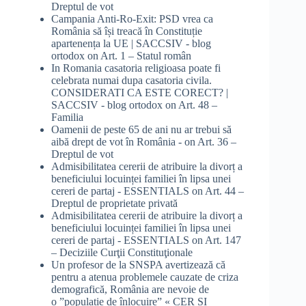
Dreptul de vot
Campania Anti-Ro-Exit: PSD vrea ca
România să își treacă în Constituție
apartenența la UE | SACCSIV - blog
ortodox
on
Art. 1 – Statul român
In Romania casatoria religioasa poate fi
celebrata numai dupa casatoria civila.
CONSIDERATI CA ESTE CORECT? |
SACCSIV - blog ortodox
on
Art. 48 –
Familia
Oamenii de peste 65 de ani nu ar trebui să
aibă drept de vot în România -
on
Art. 36 –
Dreptul de vot
Admisibilitatea cererii de atribuire la divorț a
beneficiului locuinței familiei în lipsa unei
cereri de partaj - ESSENTIALS
on
Art. 44 –
Dreptul de proprietate privată
Admisibilitatea cererii de atribuire la divorț a
beneficiului locuinței familiei în lipsa unei
cereri de partaj - ESSENTIALS
on
Art. 147
– Deciziile Curţii Constituţionale
Un profesor de la SNSPA avertizează că
pentru a atenua problemele cauzate de criza
demografică, România are nevoie de
o ”populație de înlocuire” « CER SI