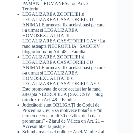
PAMANT ROMANESC
on
Art. 3 –
Teritoriul
LEGALIZAREA ZOOFILIEI si
LEGALIZAREA CASATORIEI CU
ANIMALE urmeaza fix aceiasi pasi pe care
i-a urmat si LEGALIZAREA
HOMOSEXUALITATII si
LEGALIZAREA CASATORIEI GAY / La
rand asteapta NECROFILIA | SACCSIV -
blog ortodox
on
Art. 48 – Familia
LEGALIZAREA ZOOFILIEI si
LEGALIZAREA CASATORIEI CU
ANIMALE urmeaza fix aceiasi pasi pe care
i-a urmat si LEGALIZAREA
HOMOSEXUALITATII si
LEGALIZAREA CASATORIEI GAY /
Este promovata de catre aceiasi iar la rand
asteapta NECROFILIA | SACCSIV - blog
ortodox
on
Art. 48 – Familia
Judecătorii sunt OBLIGAȚI de Codul de
Procedură Civilă să motiveze hotărârile “in
termen de «cel mult 30 de zile» de la data
pronuntarii” - Ziarul de Vâlcea
on
Art. 21 –
Accesul liber la justiţie
Schimbarea clasei politice: Apel-Manifest al