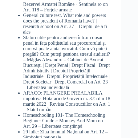
Rezervei Armatei Române - Sentinela.ro
on
Art. 118 – Forţele armate
General culture test. What role and powers
does the president of Romania have? |
research school
on
Art. 37 – Dreptul de a fi
ales
Sfaturi utile pentru audierea într-un dosar
penal în fața polițistului sau procurorului și
cum vă poate ajuta avocatul. Cum vă puteți
pregăti? Cum puteți gestiona stresul audierii?
– Măglaș Alexandru – Cabinet de Avocat
București | Drept Penal | Drept Fiscal | Drept
Administrativ | Dreptul Proprietății
Industriale | Dreptul Proprietății Intelectuale |
Drept Societar | Drept Comercial
on
Art. 23
– Libertatea individuală
ARACO: PLANGERE PREALABILA
impotriva Hotararii de Guvern nr. 375 din 18
martie 2022 | Revista Constructiilor
on
Art. 1
– Statul român
Homeschooling 101- The Homeschooling
Beginner Guide » Monkey And Mom
on
Art. 29 – Libertatea conştiinţei
29 iulie: Ziua Imnului Naţional
on
Art. 12 –
Simboluri naţionale