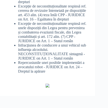
drepturi
Excepție de neconstituționalitate respinsă ref.
cererea de revizuire întemeiată pe dispozițiile
art. 453 alin. (4) teza întâi CPP - JURIDICE
on
Art. 16 – Egalitatea în drepturi
Excepție de neconstituționalitate respinsă ref.
unele dispoziții din Legea pentru prevenirea
și combaterea evaziunii fiscale, din Legea
contabilitații și art. 172 alin. (7) CPP -
JURIDICE
on
Art. 1 – Statul român
Infracţiunea de conducere a unui vehicul sub
influenţa alcoolului.
NECONSTITUȚIONALITATE sintagmă -
JURIDICE
on
Art. 1 – Statul român
Repercusiunile unei posibile implementări a
avocatului robot - JURIDICE
on
Art. 24 –
Dreptul la apărare