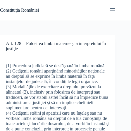
Skip
to
Constituția României
content
Art. 128 – Folosirea limbii materne şi a interpretului în
justiţie
(1) Procedura judiciară se desfăşoară în limba română.
(2) Cetăţenii români aparţinând minorităţilor naţionale
au dreptul să se exprime în limba maternă în faţa
instanţelor de judecată, în condiţiile legii organice.
(3) Modalităţile de exercitare a dreptului prevăzut la
alineatul (2), inclusiv prin folosirea de interpreţi sau
traduceri, se vor stabili astfel încât să nu împiedice buna
administrare a justiţiei şi să nu implice cheltuieli
suplimentare pentru cei interesaţi.
(4) Cetăţenii străini şi apatrizii care nu înţeleg sau nu
vorbesc limba română au dreptul de a lua cunoştinţă de
toate actele şi lucrările dosarului, de a vorbi în instanţă şi
de a pune concluzii, prin interpret; în procesele penale