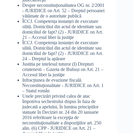
Despre neconstituționalitatea OG nr. 2/2001
- JURIDICE
on
Art. 52 – Dreptul persoanei
vătămate de o autoritate publică
ÎCCJ. Competența instanței de executare
silită. Domiciliul din actul de identitate sau
domiciliul de fapt? (2) - JURIDICE
on
Art.
21 – Accesul liber la justiţie
ÎCCJ. Competența instanței de executare
silită. Domiciliul din actul de identitate sau
domiciliul de fapt? (2) - JURIDICE
on
Art.
24 – Dreptul la apărare
Justitia pe intelesul tuturor (I) Drepturi
cetatenesti – Gazeta de Buhuși
on
Art. 21 –
Accesul liber la justiţie
Infracțiunea de evaziune fiscală.
Neconstituționalitate - JURIDICE
on
Art. 1
– Statul român
Unele precizări privind calea de atac
împotriva sechestrului dispus în faza de
judecată a apelului, în lumina principiilor
statuate în Deciziei nr. 24 din 20 ianuarie
2016 referitoare la excepţia de
neconstituţionalitate a dispoziţiilor art. 250
alin. (6) CPP - JURIDICE
on
Art. 21 –