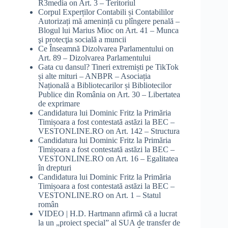
R3media
on
Art. 3 – Teritoriul
Corpul Experților Contabili și Contabililor
Autorizați mă amenință cu plîngere penală –
Blogul lui Marius Mioc
on
Art. 41 – Munca
şi protecţia socială a muncii
Ce Înseamnă Dizolvarea Parlamentului
on
Art. 89 – Dizolvarea Parlamentului
Gata cu dansul? Tineri extremiști pe TikTok
și alte mituri – ANBPR – Asociația
Națională a Bibliotecarilor și Bibliotecilor
Publice din România
on
Art. 30 – Libertatea
de exprimare
Candidatura lui Dominic Fritz la Primăria
Timișoara a fost contestată astăzi la BEC –
VESTONLINE.RO
on
Art. 142 – Structura
Candidatura lui Dominic Fritz la Primăria
Timișoara a fost contestată astăzi la BEC –
VESTONLINE.RO
on
Art. 16 – Egalitatea
în drepturi
Candidatura lui Dominic Fritz la Primăria
Timișoara a fost contestată astăzi la BEC –
VESTONLINE.RO
on
Art. 1 – Statul
român
VIDEO | H.D. Hartmann afirmă că a lucrat
la un „proiect special” al SUA de transfer de