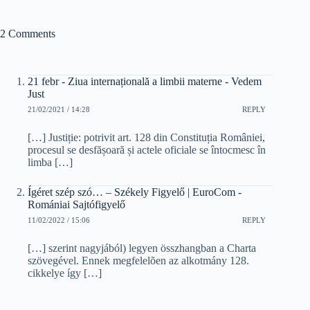
2 Comments
21 febr - Ziua internațională a limbii materne - Vedem
Just
21/02/2021 / 14:28
REPLY
[…] Justiție: potrivit art. 128 din Constituția României,
procesul se desfășoară și actele oficiale se întocmesc în
limba […]
Ígéret szép szó… – Székely Figyelő | EuroCom -
Romániai Sajtófigyelő
11/02/2022 / 15:06
REPLY
[…] szerint nagyjából) legyen összhangban a Charta
szövegével. Ennek megfelelõen az alkotmány 128.
cikkelye így […]