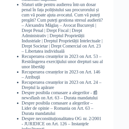
Sfaturi utile pentru audierea într-un dosar
penal în fața polițistului sau procurorului și
cum vă poate ajuta avocatul. Cum vă puteți
pregăti? Cum puteți gestiona stresul audierii?
– Alexandru Măglaș – Avocat București |
Drept Penal | Drept Fiscal | Drept
Administrativ | Dreptul Proprietății
Industriale | Dreptul Proprietății Intelectuale |
Drept Societar | Drept Comercial
on
Art. 23
– Libertatea individuală
Recuperarea creanțelor in 2023
on
Art. 53 –
Restrângerea exerciţiului unor drepturi sau al
unor libertăţi
Recuperarea creanțelor in 2023
on
Art. 146
– Atribuţii
Recuperarea creanțelor in 2023
on
Art. 24 –
Dreptul la apărare
Despre posibila comasare a alegerilor - 📰
newsflash
on
Art. 63 – Durata mandatului
Despre posibila comasare a alegerilor –
Lider de opinie – Romania
on
Art. 63 –
Durata mandatului
Despre neconstituționalitatea OG nr. 2/2001
- JURIDICE
on
Art. 126 – Instanţele
judecătoreşti