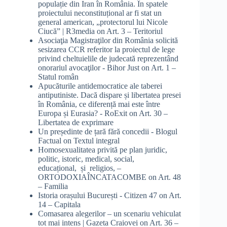
populație din Iran în România. În spatele
proiectului neconstituțional ar fi stat un
general american, „protectorul lui Nicole
Ciucă” | R3media
on
Art. 3 – Teritoriul
Asociaţia Magistraţilor din România solicită
sesizarea CCR referitor la proiectul de lege
privind cheltuielile de judecată reprezentând
onorariul avocaţilor - Bihor Just
on
Art. 1 –
Statul român
Apucăturile antidemocratice ale taberei
antiputiniste. Dacă dispare și libertatea presei
în România, ce diferență mai este între
Europa și Eurasia? - RoExit
on
Art. 30 –
Libertatea de exprimare
Un președinte de țară fără concedii - Blogul
Factual
on
Textul integral
Homosexualitatea privită pe plan juridic,
politic, istoric, medical, social,
educațional, și religios, –
ORTODOXIAÎNCATACOMBE
on
Art. 48
– Familia
Istoria orașului București - Citizen 47
on
Art.
14 – Capitala
Comasarea alegerilor – un scenariu vehiculat
tot mai intens | Gazeta Craiovei
on
Art. 36 –