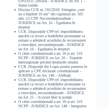
UPDATE: Decizia - JURIDICE
on
Art. 1 –
Statul român
Decizia CCR nr. 102/2018. Sintagma „care
nu a împlinit 16 ani” din cuprinsul art. 505
alin. (1) CPP. Neconstituționalitate -
JURIDICE
on
Art. 16 – Egalitatea în
drepturi
CCR. Dispozițiile CPP ref. imposibilitatea
atacării cu recurs a hotărârilor pronunțate ca
urmare a admiterii acordului de recunoaștere
a vinovăției, neconstituționale - JURIDICE
on
Art. 16 – Egalitatea în drepturi
O citire constituțională a art. 18 și art. 319
NCPP - JURIDICE
on
Art. 20 – Tratatele
internaţionale privind drepturile omului
CCR. Dispoziții din Legea pentru punerea în
aplicare a CPP, declarate constituționale -
JURIDICE
on
Art. 146 – Atribuţii
CCR. Dispozițiile CPP ref. imposibilitatea
atacării cu recurs a hotărârilor pronunțate ca
urmare a admiterii acordului de recunoaștere
a vinovăției, neconstituționale - JURIDICE
on
Art. 21 – Accesul liber la justiţie
O citire constituțională a art. 18 și art. 319
NCPP - JURIDICE
on
Art. 148 – Integrarea