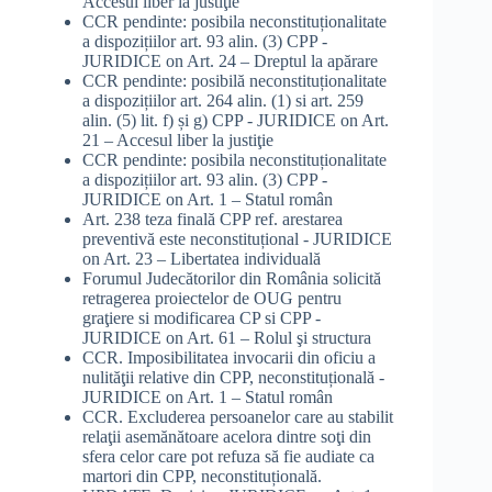
Accesul liber la justiţie
CCR pendinte: posibila neconstituționalitate
a dispozițiilor art. 93 alin. (3) CPP -
JURIDICE
on
Art. 24 – Dreptul la apărare
CCR pendinte: posibilă neconstituționalitate
a dispozițiilor art. 264 alin. (1) si art. 259
alin. (5) lit. f) și g) CPP - JURIDICE
on
Art.
21 – Accesul liber la justiţie
CCR pendinte: posibila neconstituționalitate
a dispozițiilor art. 93 alin. (3) CPP -
JURIDICE
on
Art. 1 – Statul român
Art. 238 teza finală CPP ref. arestarea
preventivă este neconstituțional - JURIDICE
on
Art. 23 – Libertatea individuală
Forumul Judecătorilor din România solicită
retragerea proiectelor de OUG pentru
graţiere si modificarea CP si CPP -
JURIDICE
on
Art. 61 – Rolul şi structura
CCR. Imposibilitatea invocarii din oficiu a
nulităţii relative din CPP, neconstituțională -
JURIDICE
on
Art. 1 – Statul român
CCR. Excluderea persoanelor care au stabilit
relaţii asemănătoare acelora dintre soţi din
sfera celor care pot refuza să fie audiate ca
martori din CPP, neconstituțională.