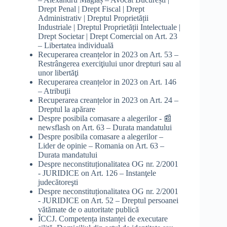
Drept Penal | Drept Fiscal | Drept
Administrativ | Dreptul Proprietății
Industriale | Dreptul Proprietății Intelectuale |
Drept Societar | Drept Comercial
on
Art. 23
– Libertatea individuală
Recuperarea creanțelor in 2023
on
Art. 53 –
Restrângerea exerciţiului unor drepturi sau al
unor libertăţi
Recuperarea creanțelor in 2023
on
Art. 146
– Atribuţii
Recuperarea creanțelor in 2023
on
Art. 24 –
Dreptul la apărare
Despre posibila comasare a alegerilor - 📰
newsflash
on
Art. 63 – Durata mandatului
Despre posibila comasare a alegerilor –
Lider de opinie – Romania
on
Art. 63 –
Durata mandatului
Despre neconstituționalitatea OG nr. 2/2001
- JURIDICE
on
Art. 126 – Instanţele
judecătoreşti
Despre neconstituționalitatea OG nr. 2/2001
- JURIDICE
on
Art. 52 – Dreptul persoanei
vătămate de o autoritate publică
ÎCCJ. Competența instanței de executare