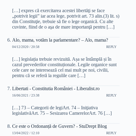
[…] expres că exercitarea acestei libertăţi se face
„potrivit legii” iar acea lege, potrivit art. 73 alin.(3) lit. s)
din Constituţie, trebuie să fie o lege organică. Cu alte
cuvinte, fiind de o aşa de mare importanţă pentru […]
Alo, mama, votăm la parlamentare? – Alo, mama?
04/12/2020 / 20:58
REPLY
[…] legislația trebuie revizuită. Așa se întâmplă și în
cazul prevederilor constituționale. Legile organice sunt
cele care ne interesează cel mai mult pe noi, civilii,
pentru că se referă la regulile care […]
Libertati - Constitutia României - Liberalist.ro
16/06/2021 / 23:38
REPLY
[…] 73 – Categorii de legiArt. 74 – Iniţiativa
legislativăArt. 75 – Sesizarea CamerelorArt. 76 […]
Ce este o Ordonanță de Guvern? - StuDrept Blog
13/04/2022 / 12:10
REPLY