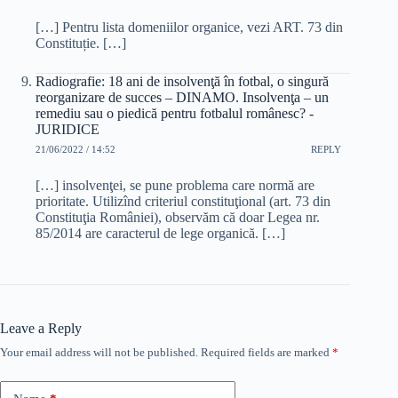
[…] Pentru lista domeniilor organice, vezi ART. 73 din
Constituție. […]
Radiografie: 18 ani de insolvenţă în fotbal, o singură
reorganizare de succes – DINAMO. Insolvenţa – un
remediu sau o piedică pentru fotbalul românesc? -
JURIDICE
21/06/2022 / 14:52
REPLY
[…] insolvenţei, se pune problema care normă are
prioritate. Utilizînd criteriul constituţional (art. 73 din
Constituţia României), observăm că doar Legea nr.
85/2014 are caracterul de lege organică. […]
Leave a Reply
Your email address will not be published.
Required fields are marked
*