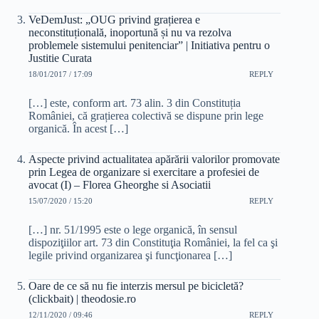
VeDemJust: „OUG privind grațierea e
neconstituțională, inoportună și nu va rezolva
problemele sistemului penitenciar” | Initiativa pentru o
Justitie Curata
18/01/2017 / 17:09
REPLY
[…] este, conform art. 73 alin. 3 din Constituția
României, că grațierea colectivă se dispune prin lege
organică. În acest […]
Aspecte privind actualitatea apărării valorilor promovate
prin Legea de organizare si exercitare a profesiei de
avocat (I) – Florea Gheorghe si Asociatii
15/07/2020 / 15:20
REPLY
[…] nr. 51/1995 este o lege organică, în sensul
dispoziţiilor art. 73 din Constituţia României, la fel ca şi
legile privind organizarea şi funcţionarea […]
Oare de ce să nu fie interzis mersul pe bicicletă?
(clickbait) | theodosie.ro
12/11/2020 / 09:46
REPLY