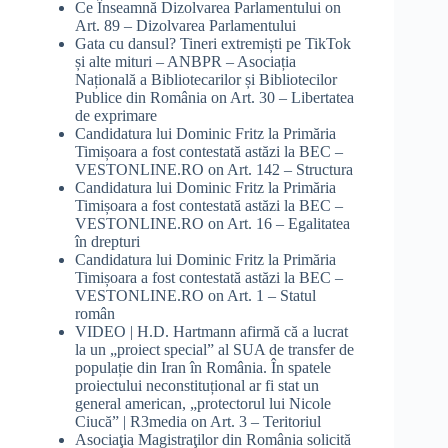
Ce Înseamnă Dizolvarea Parlamentului
on
Art. 89 – Dizolvarea Parlamentului
Gata cu dansul? Tineri extremiști pe TikTok
și alte mituri – ANBPR – Asociația
Națională a Bibliotecarilor și Bibliotecilor
Publice din România
on
Art. 30 – Libertatea
de exprimare
Candidatura lui Dominic Fritz la Primăria
Timișoara a fost contestată astăzi la BEC –
VESTONLINE.RO
on
Art. 142 – Structura
Candidatura lui Dominic Fritz la Primăria
Timișoara a fost contestată astăzi la BEC –
VESTONLINE.RO
on
Art. 16 – Egalitatea
în drepturi
Candidatura lui Dominic Fritz la Primăria
Timișoara a fost contestată astăzi la BEC –
VESTONLINE.RO
on
Art. 1 – Statul
român
VIDEO | H.D. Hartmann afirmă că a lucrat
la un „proiect special” al SUA de transfer de
populație din Iran în România. În spatele
proiectului neconstituțional ar fi stat un
general american, „protectorul lui Nicole
Ciucă” | R3media
on
Art. 3 – Teritoriul
Asociaţia Magistraţilor din România solicită