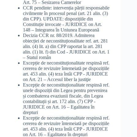
Art. 75 – Sesizarea Camerelor
CCR pendinte: intervenția părții responsabile
civilmente în procesul penal (art. 21 alin. (3)
din CPP). UPDATE: dispozițiile din
Constituție invocate - JURIDICE
on
Art.
148 – Integrarea în Uniunea Europeană
Decizia CCR nr. 88/2019. Admiterea
obiecției de neconstituționalitate ref. art. 281
alin. (4) lit. a) din CPP raportat la art. 281
alin. (1) lit. f) din Cod - JURIDICE
on
Art. 1
– Statul român
Excepție de neconstituționalitate respinsă ref.
cererea de revizuire întemeiată pe dispozițiile
art. 453 alin. (4) teza întâi CPP - JURIDICE
on
Art. 21 – Accesul liber la justiţie
Excepție de neconstituționalitate respinsă ref.
unele dispoziții din Legea pentru prevenirea
și combaterea evaziunii fiscale, din Legea
contabilitații și art. 172 alin. (7) CPP -
JURIDICE
on
Art. 16 – Egalitatea în
drepturi
Excepție de neconstituționalitate respinsă ref.
cererea de revizuire întemeiată pe dispozițiile
art. 453 alin. (4) teza întâi CPP - JURIDICE
on
Art. 16 – Egalitatea în drepturi