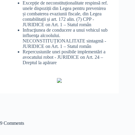
Excepție de neconstituționalitate respinsă ref.
unele dispoziții din Legea pentru prevenirea
și combaterea evaziunii fiscale, din Legea
contabilitații și art. 172 alin. (7) CPP -
JURIDICE
on
Art. 1 – Statul român
Infracţiunea de conducere a unui vehicul sub
influenţa alcoolului.
NECONSTITUȚIONALITATE sintagmă -
JURIDICE
on
Art. 1 – Statul român
Repercusiunile unei posibile implementări a
avocatului robot - JURIDICE
on
Art. 24 –
Dreptul la apărare
9 Comments