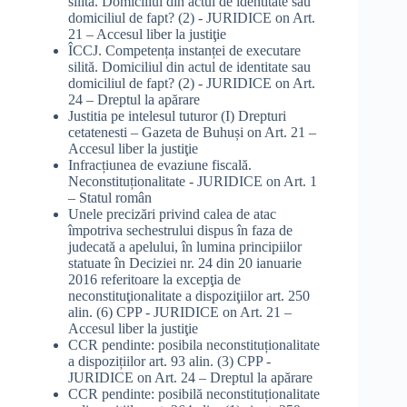
silită. Domiciliul din actul de identitate sau
domiciliul de fapt? (2) - JURIDICE
on
Art.
21 – Accesul liber la justiţie
ÎCCJ. Competența instanței de executare
silită. Domiciliul din actul de identitate sau
domiciliul de fapt? (2) - JURIDICE
on
Art.
24 – Dreptul la apărare
Justitia pe intelesul tuturor (I) Drepturi
cetatenesti – Gazeta de Buhuși
on
Art. 21 –
Accesul liber la justiţie
Infracțiunea de evaziune fiscală.
Neconstituționalitate - JURIDICE
on
Art. 1
– Statul român
Unele precizări privind calea de atac
împotriva sechestrului dispus în faza de
judecată a apelului, în lumina principiilor
statuate în Deciziei nr. 24 din 20 ianuarie
2016 referitoare la excepţia de
neconstituţionalitate a dispoziţiilor art. 250
alin. (6) CPP - JURIDICE
on
Art. 21 –
Accesul liber la justiţie
CCR pendinte: posibila neconstituționalitate
a dispozițiilor art. 93 alin. (3) CPP -
JURIDICE
on
Art. 24 – Dreptul la apărare
CCR pendinte: posibilă neconstituționalitate