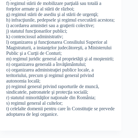
f) regimul stării de mobilizare parţială sau totală a
forţelor armate şi al stării de război;
g) regimul stării de asediu şi al stării de urgenţă;
h) infracţiunile, pedepsele şi regimul executării acestora;
i) acordarea amnistiei sau a graţierii colective;
j) statutul funcţionarilor publici;
k) contenciosul administrativ;
l) organizarea şi funcţionarea Consiliului Superior al
Magistraturii, a instanţelor judecătoreşti, a Ministerului
Public şi a Curţii de Conturi;
m) regimul juridic general al proprietăţii şi al moştenirii;
n) organizarea generală a învăţământului;
o) organizarea administraţiei publice locale, a
teritoriului, precum şi regimul general privind
autonomia locală;
p) regimul general privind raporturile de muncă,
sindicatele, patronatele şi protecţia socială;
r) statutul minorităţilor naţionale din România;
s) regimul general al cultelor;
t) celelalte domenii pentru care în Constituţie se prevede
adoptarea de legi organice.