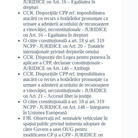
JURIDICE
on
Art. 16 – Egalitatea în
drepturi
CCR. Dispozițiile CPP ref. imposibilitatea
atacării cu recurs a hotărârilor pronunțate ca
urmare a admiterii acordului de recunoaștere
a vinovăției, neconstituționale - JURIDICE
on
Art. 16 – Egalitatea în drepturi
O citire constituțională a art. 18 și art. 319
NCPP - JURIDICE
on
Art. 20 – Tratatele
internaţionale privind drepturile omului
CCR. Dispoziții din Legea pentru punerea în
aplicare a CPP, declarate constituționale -
JURIDICE
on
Art. 146 – Atribuţii
CCR. Dispozițiile CPP ref. imposibilitatea
atacării cu recurs a hotărârilor pronunțate ca
urmare a admiterii acordului de recunoaștere
a vinovăției, neconstituționale - JURIDICE
on
Art. 21 – Accesul liber la justiţie
O citire constituțională a art. 18 și art. 319
NCPP - JURIDICE
on
Art. 148 – Integrarea
în Uniunea Europeană
FJR. Observații ref. semnalele vehiculate în
spațiul public privind iminenta adoptare de
către Guvern a unei OUG pentru
modificarea CP și a CPP - JURIDICE
on