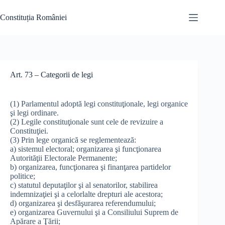
Skip
to
Constituția României
content
Art. 73 – Categorii de legi
(1) Parlamentul adoptă legi constituţionale, legi organice
şi legi ordinare.
(2) Legile constituţionale sunt cele de revizuire a
Constituţiei.
(3) Prin lege organică se reglementează:
a) sistemul electoral; organizarea şi funcţionarea
Autorităţii Electorale Permanente;
b) organizarea, funcţionarea şi finanţarea partidelor
politice;
c) statutul deputaţilor şi al senatorilor, stabilirea
indemnizaţiei şi a celorlalte drepturi ale acestora;
d) organizarea şi desfăşurarea referendumului;
e) organizarea Guvernului şi a Consiliului Suprem de
Apărare a Ţării;