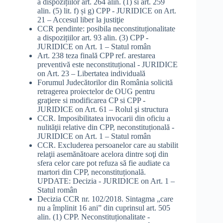
a dispozițiilor art. 264 alin. (1) si art. 259
alin. (5) lit. f) și g) CPP - JURIDICE
on
Art.
21 – Accesul liber la justiţie
CCR pendinte: posibila neconstituționalitate
a dispozițiilor art. 93 alin. (3) CPP -
JURIDICE
on
Art. 1 – Statul român
Art. 238 teza finală CPP ref. arestarea
preventivă este neconstituțional - JURIDICE
on
Art. 23 – Libertatea individuală
Forumul Judecătorilor din România solicită
retragerea proiectelor de OUG pentru
graţiere si modificarea CP si CPP -
JURIDICE
on
Art. 61 – Rolul şi structura
CCR. Imposibilitatea invocarii din oficiu a
nulităţii relative din CPP, neconstituțională -
JURIDICE
on
Art. 1 – Statul român
CCR. Excluderea persoanelor care au stabilit
relaţii asemănătoare acelora dintre soţi din
sfera celor care pot refuza să fie audiate ca
martori din CPP, neconstituțională.
UPDATE: Decizia - JURIDICE
on
Art. 1 –
Statul român
Decizia CCR nr. 102/2018. Sintagma „care
nu a împlinit 16 ani” din cuprinsul art. 505
alin. (1) CPP. Neconstituționalitate -