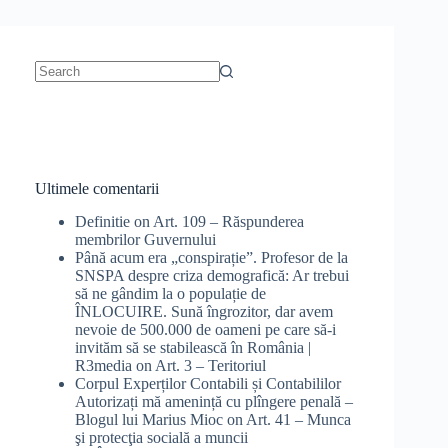
No
results
Ultimele comentarii
Definitie
on
Art. 109 – Răspunderea
membrilor Guvernului
Până acum era „conspirație”. Profesor de la
SNSPA despre criza demografică: Ar trebui
să ne gândim la o populație de
ÎNLOCUIRE. Sună îngrozitor, dar avem
nevoie de 500.000 de oameni pe care să-i
invităm să se stabilească în România |
R3media
on
Art. 3 – Teritoriul
Corpul Experților Contabili și Contabililor
Autorizați mă amenință cu plîngere penală –
Blogul lui Marius Mioc
on
Art. 41 – Munca
şi protecţia socială a muncii