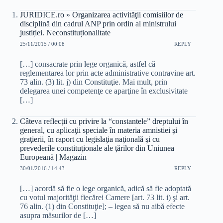
JURIDICE.ro » Organizarea activităţii comisiilor de
disciplină din cadrul ANP prin ordin al ministrului
justiției. Neconstituționalitate
25/11/2015 / 00:08
REPLY
[…] consacrate prin lege organică, astfel că
reglementarea lor prin acte administrative contravine art.
73 alin. (3) lit. j) din Constituţie. Mai mult, prin
delegarea unei competenţe ce aparţine în exclusivitate
[…]
Câteva reflecţii cu privire la “constantele” dreptului în
general, cu aplicaţii speciale în materia amnistiei şi
graţierii, în raport cu legislaţia naţională şi cu
prevederile constituţionale ale ţărilor din Uniunea
Europeană | Magazin
30/01/2016 / 14:43
REPLY
[…] acordă să fie o lege organică, adică să fie adoptată
cu votul majorităţii fiecărei Camere [art. 73 lit. i) şi art.
76 alin. (1) din Constituţie]; – legea să nu aibă efecte
asupra măsurilor de […]