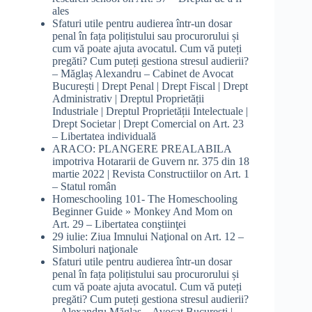
ales
Sfaturi utile pentru audierea într-un dosar
penal în fața polițistului sau procurorului și
cum vă poate ajuta avocatul. Cum vă puteți
pregăti? Cum puteți gestiona stresul audierii?
– Măglaș Alexandru – Cabinet de Avocat
București | Drept Penal | Drept Fiscal | Drept
Administrativ | Dreptul Proprietății
Industriale | Dreptul Proprietății Intelectuale |
Drept Societar | Drept Comercial
on
Art. 23
– Libertatea individuală
ARACO: PLANGERE PREALABILA
impotriva Hotararii de Guvern nr. 375 din 18
martie 2022 | Revista Constructiilor
on
Art. 1
– Statul român
Homeschooling 101- The Homeschooling
Beginner Guide » Monkey And Mom
on
Art. 29 – Libertatea conştiinţei
29 iulie: Ziua Imnului Naţional
on
Art. 12 –
Simboluri naţionale
Sfaturi utile pentru audierea într-un dosar
penal în fața polițistului sau procurorului și
cum vă poate ajuta avocatul. Cum vă puteți
pregăti? Cum puteți gestiona stresul audierii?
– Alexandru Măglaș – Avocat București |