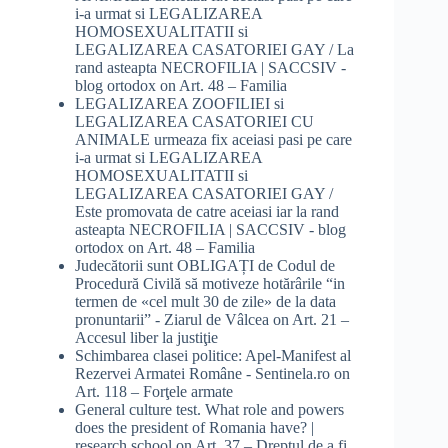
i-a urmat si LEGALIZAREA
HOMOSEXUALITATII si
LEGALIZAREA CASATORIEI GAY / La
rand asteapta NECROFILIA | SACCSIV -
blog ortodox
on
Art. 48 – Familia
LEGALIZAREA ZOOFILIEI si
LEGALIZAREA CASATORIEI CU
ANIMALE urmeaza fix aceiasi pasi pe care
i-a urmat si LEGALIZAREA
HOMOSEXUALITATII si
LEGALIZAREA CASATORIEI GAY /
Este promovata de catre aceiasi iar la rand
asteapta NECROFILIA | SACCSIV - blog
ortodox
on
Art. 48 – Familia
Judecătorii sunt OBLIGAȚI de Codul de
Procedură Civilă să motiveze hotărârile “in
termen de «cel mult 30 de zile» de la data
pronuntarii” - Ziarul de Vâlcea
on
Art. 21 –
Accesul liber la justiţie
Schimbarea clasei politice: Apel-Manifest al
Rezervei Armatei Române - Sentinela.ro
on
Art. 118 – Forţele armate
General culture test. What role and powers
does the president of Romania have? |
research school
on
Art. 37 – Dreptul de a fi