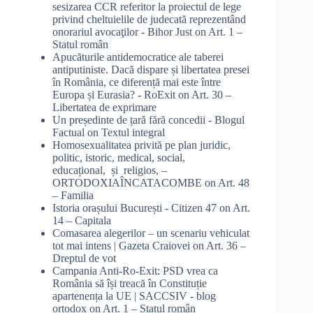
sesizarea CCR referitor la proiectul de lege
privind cheltuielile de judecată reprezentând
onorariul avocaţilor - Bihor Just
on
Art. 1 –
Statul român
Apucăturile antidemocratice ale taberei
antiputiniste. Dacă dispare și libertatea presei
în România, ce diferență mai este între
Europa și Eurasia? - RoExit
on
Art. 30 –
Libertatea de exprimare
Un președinte de țară fără concedii - Blogul
Factual
on
Textul integral
Homosexualitatea privită pe plan juridic,
politic, istoric, medical, social,
educațional, și religios, –
ORTODOXIAÎNCATACOMBE
on
Art. 48
– Familia
Istoria orașului București - Citizen 47
on
Art.
14 – Capitala
Comasarea alegerilor – un scenariu vehiculat
tot mai intens | Gazeta Craiovei
on
Art. 36 –
Dreptul de vot
Campania Anti-Ro-Exit: PSD vrea ca
România să își treacă în Constituție
apartenența la UE | SACCSIV - blog
ortodox
on
Art. 1 – Statul român