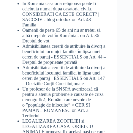
In Romania casatoria religioasa poate fi
celebrata numai dupa casatoria civila.
CONSIDERATI CA ESTE CORECT? |
SACCSIV - blog ortodox
on
Art. 48 –
Familia
Oamenii de peste 65 de ani nu ar trebui să
aibă drept de vot în România -
on
Art. 36 –
Dreptul de vot
Admisibilitatea cererii de atribuire la divorț a
beneficiului locuinței familiei în lipsa unei
cereri de partaj - ESSENTIALS
on
Art. 44 –
Dreptul de proprietate privată
Admisibilitatea cererii de atribuire la divorț a
beneficiului locuinței familiei în lipsa unei
cereri de partaj - ESSENTIALS
on
Art. 147
– Deciziile Curţii Constituţionale
Un profesor de la SNSPA avertizează că
pentru a atenua problemele cauzate de criza
demografică, România are nevoie de
o ”populație de înlocuire” « CER SI
PAMANT ROMANESC
on
Art. 3 –
Teritoriul
LEGALIZAREA ZOOFILIEI si
LEGALIZAREA CASATORIEI CU
ANIMALE urmeaza fix aceiasi pasi pe care