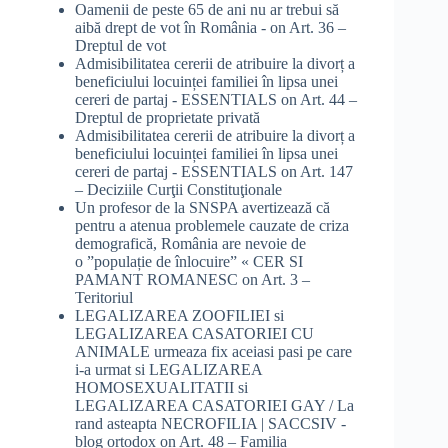
Oamenii de peste 65 de ani nu ar trebui să
aibă drept de vot în România -
on
Art. 36 –
Dreptul de vot
Admisibilitatea cererii de atribuire la divorț a
beneficiului locuinței familiei în lipsa unei
cereri de partaj - ESSENTIALS
on
Art. 44 –
Dreptul de proprietate privată
Admisibilitatea cererii de atribuire la divorț a
beneficiului locuinței familiei în lipsa unei
cereri de partaj - ESSENTIALS
on
Art. 147
– Deciziile Curţii Constituţionale
Un profesor de la SNSPA avertizează că
pentru a atenua problemele cauzate de criza
demografică, România are nevoie de
o ”populație de înlocuire” « CER SI
PAMANT ROMANESC
on
Art. 3 –
Teritoriul
LEGALIZAREA ZOOFILIEI si
LEGALIZAREA CASATORIEI CU
ANIMALE urmeaza fix aceiasi pasi pe care
i-a urmat si LEGALIZAREA
HOMOSEXUALITATII si
LEGALIZAREA CASATORIEI GAY / La
rand asteapta NECROFILIA | SACCSIV -
blog ortodox
on
Art. 48 – Familia