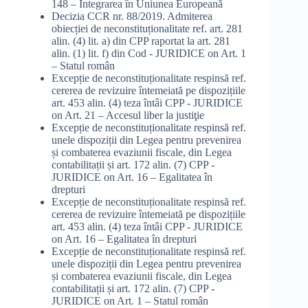
148 – Integrarea în Uniunea Europeană
Decizia CCR nr. 88/2019. Admiterea
obiecției de neconstituționalitate ref. art. 281
alin. (4) lit. a) din CPP raportat la art. 281
alin. (1) lit. f) din Cod - JURIDICE
on
Art. 1
– Statul român
Excepție de neconstituționalitate respinsă ref.
cererea de revizuire întemeiată pe dispozițiile
art. 453 alin. (4) teza întâi CPP - JURIDICE
on
Art. 21 – Accesul liber la justiţie
Excepție de neconstituționalitate respinsă ref.
unele dispoziții din Legea pentru prevenirea
și combaterea evaziunii fiscale, din Legea
contabilitații și art. 172 alin. (7) CPP -
JURIDICE
on
Art. 16 – Egalitatea în
drepturi
Excepție de neconstituționalitate respinsă ref.
cererea de revizuire întemeiată pe dispozițiile
art. 453 alin. (4) teza întâi CPP - JURIDICE
on
Art. 16 – Egalitatea în drepturi
Excepție de neconstituționalitate respinsă ref.
unele dispoziții din Legea pentru prevenirea
și combaterea evaziunii fiscale, din Legea
contabilitații și art. 172 alin. (7) CPP -
JURIDICE
on
Art. 1 – Statul român