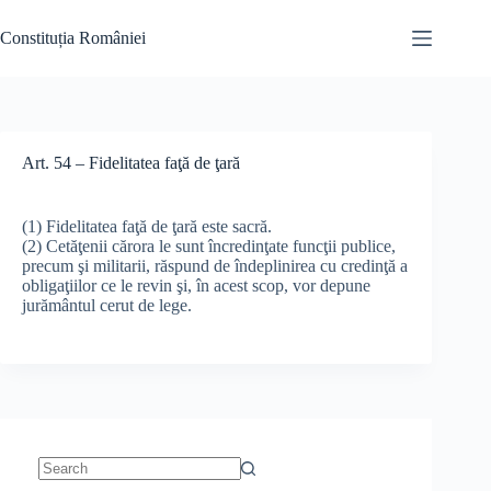
Skip
to
Constituția României
content
Art. 54 – Fidelitatea faţă de ţară
(1) Fidelitatea faţă de ţară este sacră.
(2) Cetăţenii cărora le sunt încredinţate funcţii publice,
precum şi militarii, răspund de îndeplinirea cu credinţă a
obligaţiilor ce le revin şi, în acest scop, vor depune
jurământul cerut de lege.
No