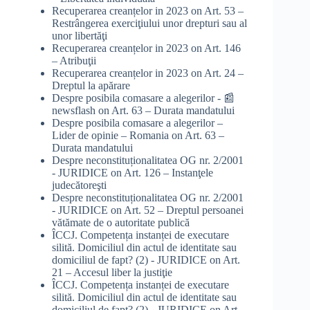
Recuperarea creanțelor in 2023
on
Art. 53 –
Restrângerea exerciţiului unor drepturi sau al
unor libertăţi
Recuperarea creanțelor in 2023
on
Art. 146
– Atribuţii
Recuperarea creanțelor in 2023
on
Art. 24 –
Dreptul la apărare
Despre posibila comasare a alegerilor - 📰
newsflash
on
Art. 63 – Durata mandatului
Despre posibila comasare a alegerilor –
Lider de opinie – Romania
on
Art. 63 –
Durata mandatului
Despre neconstituționalitatea OG nr. 2/2001
- JURIDICE
on
Art. 126 – Instanţele
judecătoreşti
Despre neconstituționalitatea OG nr. 2/2001
- JURIDICE
on
Art. 52 – Dreptul persoanei
vătămate de o autoritate publică
ÎCCJ. Competența instanței de executare
silită. Domiciliul din actul de identitate sau
domiciliul de fapt? (2) - JURIDICE
on
Art.
21 – Accesul liber la justiţie
ÎCCJ. Competența instanței de executare
silită. Domiciliul din actul de identitate sau
domiciliul de fapt? (2) - JURIDICE
on
Art.