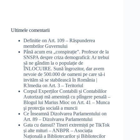
results
Ultimele comentarii
Definitie
on
Art. 109 – Răspunderea
membrilor Guvernului
Până acum era „conspirație”. Profesor de la
SNSPA despre criza demografică: Ar trebui
să ne gândim la o populație de
ÎNLOCUIRE. Sună îngrozitor, dar avem
nevoie de 500.000 de oameni pe care să-i
invităm să se stabilească în România |
R3media
on
Art. 3 – Teritoriul
Corpul Experților Contabili și Contabililor
Autorizați mă amenință cu plîngere penală –
Blogul lui Marius Mioc
on
Art. 41 – Munca
şi protecţia socială a muncii
Ce Înseamnă Dizolvarea Parlamentului
on
Art. 89 – Dizolvarea Parlamentului
Gata cu dansul? Tineri extremiști pe TikTok
și alte mituri – ANBPR – Asociația
Națională a Bibliotecarilor și Bibliotecilor