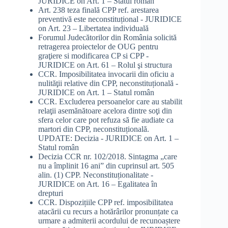
JURIDICE
on
Art. 1 – Statul român
Art. 238 teza finală CPP ref. arestarea
preventivă este neconstituțional - JURIDICE
on
Art. 23 – Libertatea individuală
Forumul Judecătorilor din România solicită
retragerea proiectelor de OUG pentru
graţiere si modificarea CP si CPP -
JURIDICE
on
Art. 61 – Rolul şi structura
CCR. Imposibilitatea invocarii din oficiu a
nulităţii relative din CPP, neconstituțională -
JURIDICE
on
Art. 1 – Statul român
CCR. Excluderea persoanelor care au stabilit
relaţii asemănătoare acelora dintre soţi din
sfera celor care pot refuza să fie audiate ca
martori din CPP, neconstituțională.
UPDATE: Decizia - JURIDICE
on
Art. 1 –
Statul român
Decizia CCR nr. 102/2018. Sintagma „care
nu a împlinit 16 ani” din cuprinsul art. 505
alin. (1) CPP. Neconstituționalitate -
JURIDICE
on
Art. 16 – Egalitatea în
drepturi
CCR. Dispozițiile CPP ref. imposibilitatea
atacării cu recurs a hotărârilor pronunțate ca
urmare a admiterii acordului de recunoaștere