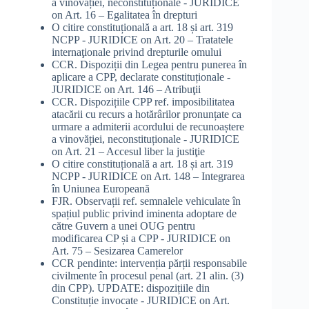
a vinovăției, neconstituționale - JURIDICE
on
Art. 16 – Egalitatea în drepturi
O citire constituțională a art. 18 și art. 319
NCPP - JURIDICE
on
Art. 20 – Tratatele
internaţionale privind drepturile omului
CCR. Dispoziții din Legea pentru punerea în
aplicare a CPP, declarate constituționale -
JURIDICE
on
Art. 146 – Atribuţii
CCR. Dispozițiile CPP ref. imposibilitatea
atacării cu recurs a hotărârilor pronunțate ca
urmare a admiterii acordului de recunoaștere
a vinovăției, neconstituționale - JURIDICE
on
Art. 21 – Accesul liber la justiţie
O citire constituțională a art. 18 și art. 319
NCPP - JURIDICE
on
Art. 148 – Integrarea
în Uniunea Europeană
FJR. Observații ref. semnalele vehiculate în
spațiul public privind iminenta adoptare de
către Guvern a unei OUG pentru
modificarea CP și a CPP - JURIDICE
on
Art. 75 – Sesizarea Camerelor
CCR pendinte: intervenția părții responsabile
civilmente în procesul penal (art. 21 alin. (3)
din CPP). UPDATE: dispozițiile din
Constituție invocate - JURIDICE
on
Art.