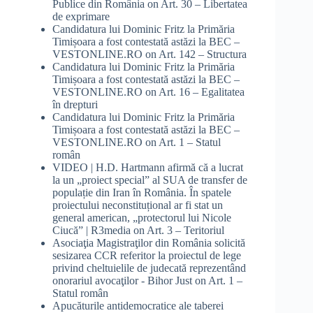
Publice din România
on
Art. 30 – Libertatea
de exprimare
Candidatura lui Dominic Fritz la Primăria
Timișoara a fost contestată astăzi la BEC –
VESTONLINE.RO
on
Art. 142 – Structura
Candidatura lui Dominic Fritz la Primăria
Timișoara a fost contestată astăzi la BEC –
VESTONLINE.RO
on
Art. 16 – Egalitatea
în drepturi
Candidatura lui Dominic Fritz la Primăria
Timișoara a fost contestată astăzi la BEC –
VESTONLINE.RO
on
Art. 1 – Statul
român
VIDEO | H.D. Hartmann afirmă că a lucrat
la un „proiect special” al SUA de transfer de
populație din Iran în România. În spatele
proiectului neconstituțional ar fi stat un
general american, „protectorul lui Nicole
Ciucă” | R3media
on
Art. 3 – Teritoriul
Asociaţia Magistraţilor din România solicită
sesizarea CCR referitor la proiectul de lege
privind cheltuielile de judecată reprezentând
onorariul avocaţilor - Bihor Just
on
Art. 1 –
Statul român
Apucăturile antidemocratice ale taberei