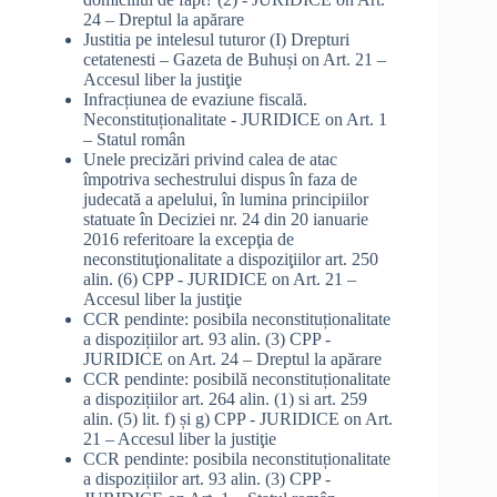
24 – Dreptul la apărare
Justitia pe intelesul tuturor (I) Drepturi
cetatenesti – Gazeta de Buhuși
on
Art. 21 –
Accesul liber la justiţie
Infracțiunea de evaziune fiscală.
Neconstituționalitate - JURIDICE
on
Art. 1
– Statul român
Unele precizări privind calea de atac
împotriva sechestrului dispus în faza de
judecată a apelului, în lumina principiilor
statuate în Deciziei nr. 24 din 20 ianuarie
2016 referitoare la excepţia de
neconstituţionalitate a dispoziţiilor art. 250
alin. (6) CPP - JURIDICE
on
Art. 21 –
Accesul liber la justiţie
CCR pendinte: posibila neconstituționalitate
a dispozițiilor art. 93 alin. (3) CPP -
JURIDICE
on
Art. 24 – Dreptul la apărare
CCR pendinte: posibilă neconstituționalitate
a dispozițiilor art. 264 alin. (1) si art. 259
alin. (5) lit. f) și g) CPP - JURIDICE
on
Art.
21 – Accesul liber la justiţie
CCR pendinte: posibila neconstituționalitate
a dispozițiilor art. 93 alin. (3) CPP -