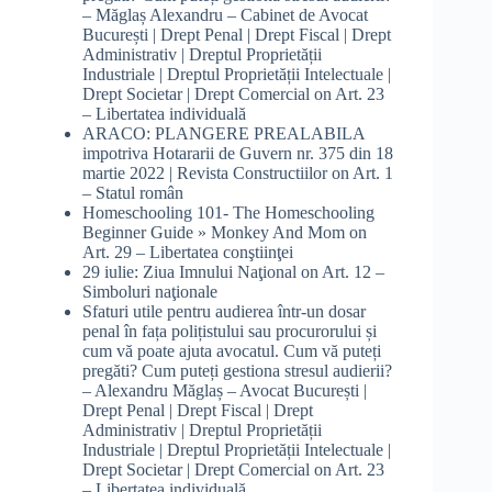
– Măglaș Alexandru – Cabinet de Avocat
București | Drept Penal | Drept Fiscal | Drept
Administrativ | Dreptul Proprietății
Industriale | Dreptul Proprietății Intelectuale |
Drept Societar | Drept Comercial
on
Art. 23
– Libertatea individuală
ARACO: PLANGERE PREALABILA
impotriva Hotararii de Guvern nr. 375 din 18
martie 2022 | Revista Constructiilor
on
Art. 1
– Statul român
Homeschooling 101- The Homeschooling
Beginner Guide » Monkey And Mom
on
Art. 29 – Libertatea conştiinţei
29 iulie: Ziua Imnului Naţional
on
Art. 12 –
Simboluri naţionale
Sfaturi utile pentru audierea într-un dosar
penal în fața polițistului sau procurorului și
cum vă poate ajuta avocatul. Cum vă puteți
pregăti? Cum puteți gestiona stresul audierii?
– Alexandru Măglaș – Avocat București |
Drept Penal | Drept Fiscal | Drept
Administrativ | Dreptul Proprietății
Industriale | Dreptul Proprietății Intelectuale |
Drept Societar | Drept Comercial
on
Art. 23
– Libertatea individuală