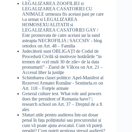
LEGALIZAREA ZOOFILIEI si
LEGALIZAREA CASATORIEI CU
ANIMALE urmeaza fix aceiasi pasi pe care
i-a urmat si LEGALIZAREA
HOMOSEXUALITATII si
LEGALIZAREA CASATORIEI GAY /
Este promovata de catre aceiasi iar la rand
asteapta NECROFILIA | SACCSIV - blog
ortodox
on
Art. 48 – Familia
Judecătorii sunt OBLIGAȚI de Codul de
Procedură Civilă să motiveze hotărârile “in
termen de «cel mult 30 de zile» de la data
pronuntarii” - Ziarul de Vâlcea
on
Art. 21 –
Accesul liber la justiţie
Schimbarea clasei politice: Apel-Manifest al
Rezervei Armatei Române - Sentinela.ro
on
Art. 118 – Forţele armate
General culture test. What role and powers
does the president of Romania have? |
research school
on
Art. 37 – Dreptul de a fi
ales
Sfaturi utile pentru audierea într-un dosar
penal în fața polițistului sau procurorului și
cum vă poate ajuta avocatul. Cum vă puteți
pregăti? Cum puteți gestiona stresul audierii?