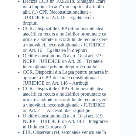
Decizia CCR nr. 102/2018. Sintagma „care
nu a împlinit 16 ani” din cuprinsul art. 505
alin. (1) CPP. Neconstituționalitate -
JURIDICE
on
Art. 16 – Egalitatea în
drepturi
CCR. Dispozițiile CPP ref. imposibilitatea
atacării cu recurs a hotărârilor pronunțate ca
urmare a admiterii acordului de recunoaștere
a vinovăției, neconstituționale - JURIDICE
on
Art. 16 – Egalitatea în drepturi
O citire constituțională a art. 18 și art. 319
NCPP - JURIDICE
on
Art. 20 – Tratatele
internaţionale privind drepturile omului
CCR. Dispoziții din Legea pentru punerea în
aplicare a CPP, declarate constituționale -
JURIDICE
on
Art. 146 – Atribuţii
CCR. Dispozițiile CPP ref. imposibilitatea
atacării cu recurs a hotărârilor pronunțate ca
urmare a admiterii acordului de recunoaștere
a vinovăției, neconstituționale - JURIDICE
on
Art. 21 – Accesul liber la justiţie
O citire constituțională a art. 18 și art. 319
NCPP - JURIDICE
on
Art. 148 – Integrarea
în Uniunea Europeană
FJR. Observații ref. semnalele vehiculate în