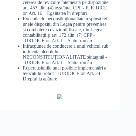
cererea de revizuire întemeiată pe dispozițiile
art. 453 alin. (4) teza întâi CPP - JURIDICE
on
Art. 16 – Egalitatea în drepturi
Excepție de neconstituționalitate respinsă ref.
unele dispoziții din Legea pentru prevenirea
și combaterea evaziunii fiscale, din Legea
contabilitații și art. 172 alin. (7) CPP -
JURIDICE
on
Art. 1 – Statul român
Infracţiunea de conducere a unui vehicul sub
influenţa alcoolului.
NECONSTITUȚIONALITATE sintagmă -
JURIDICE
on
Art. 1 – Statul român
Repercusiunile unei posibile implementări a
avocatului robot - JURIDICE
on
Art. 24 –
Dreptul la apărare