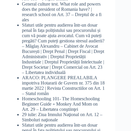
General culture test. What role and powers
does the president of Romania have? |
research school
on
Art. 37 – Dreptul de a fi
ales
Sfaturi utile pentru audierea într-un dosar
penal în fața polițistului sau procurorului și
cum vă poate ajuta avocatul. Cum vă puteți
pregăti? Cum puteți gestiona stresul audierii?
– Măglaș Alexandru – Cabinet de Avocat
București | Drept Penal | Drept Fiscal | Drept
Administrativ | Dreptul Proprietății
Industriale | Dreptul Proprietății Intelectuale |
Drept Societar | Drept Comercial
on
Art. 23
– Libertatea individuală
ARACO: PLANGERE PREALABILA
impotriva Hotararii de Guvern nr. 375 din 18
martie 2022 | Revista Constructiilor
on
Art. 1
– Statul român
Homeschooling 101- The Homeschooling
Beginner Guide » Monkey And Mom
on
Art. 29 – Libertatea conştiinţei
29 iulie: Ziua Imnului Naţional
on
Art. 12 –
Simboluri naţionale
Sfaturi utile pentru audierea într-un dosar
penal în fața polițistului sau procurorului și