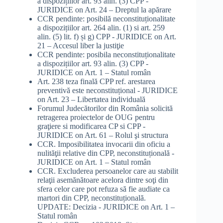
a dispozițiilor art. 93 alin. (3) CPP -
JURIDICE
on
Art. 24 – Dreptul la apărare
CCR pendinte: posibilă neconstituționalitate
a dispozițiilor art. 264 alin. (1) si art. 259
alin. (5) lit. f) și g) CPP - JURIDICE
on
Art.
21 – Accesul liber la justiţie
CCR pendinte: posibila neconstituționalitate
a dispozițiilor art. 93 alin. (3) CPP -
JURIDICE
on
Art. 1 – Statul român
Art. 238 teza finală CPP ref. arestarea
preventivă este neconstituțional - JURIDICE
on
Art. 23 – Libertatea individuală
Forumul Judecătorilor din România solicită
retragerea proiectelor de OUG pentru
graţiere si modificarea CP si CPP -
JURIDICE
on
Art. 61 – Rolul şi structura
CCR. Imposibilitatea invocarii din oficiu a
nulităţii relative din CPP, neconstituțională -
JURIDICE
on
Art. 1 – Statul român
CCR. Excluderea persoanelor care au stabilit
relaţii asemănătoare acelora dintre soţi din
sfera celor care pot refuza să fie audiate ca
martori din CPP, neconstituțională.
UPDATE: Decizia - JURIDICE
on
Art. 1 –
Statul român