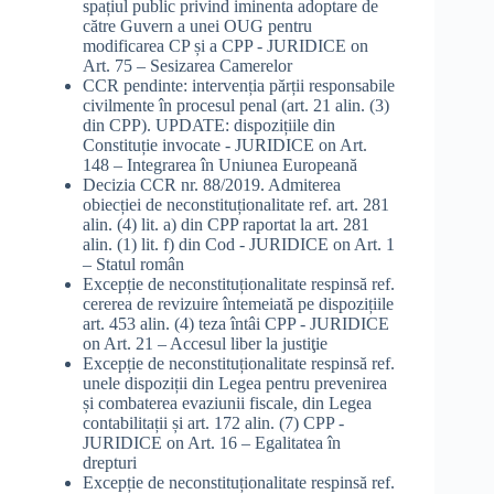
spațiul public privind iminenta adoptare de
către Guvern a unei OUG pentru
modificarea CP și a CPP - JURIDICE
on
Art. 75 – Sesizarea Camerelor
CCR pendinte: intervenția părții responsabile
civilmente în procesul penal (art. 21 alin. (3)
din CPP). UPDATE: dispozițiile din
Constituție invocate - JURIDICE
on
Art.
148 – Integrarea în Uniunea Europeană
Decizia CCR nr. 88/2019. Admiterea
obiecției de neconstituționalitate ref. art. 281
alin. (4) lit. a) din CPP raportat la art. 281
alin. (1) lit. f) din Cod - JURIDICE
on
Art. 1
– Statul român
Excepție de neconstituționalitate respinsă ref.
cererea de revizuire întemeiată pe dispozițiile
art. 453 alin. (4) teza întâi CPP - JURIDICE
on
Art. 21 – Accesul liber la justiţie
Excepție de neconstituționalitate respinsă ref.
unele dispoziții din Legea pentru prevenirea
și combaterea evaziunii fiscale, din Legea
contabilitații și art. 172 alin. (7) CPP -
JURIDICE
on
Art. 16 – Egalitatea în
drepturi
Excepție de neconstituționalitate respinsă ref.