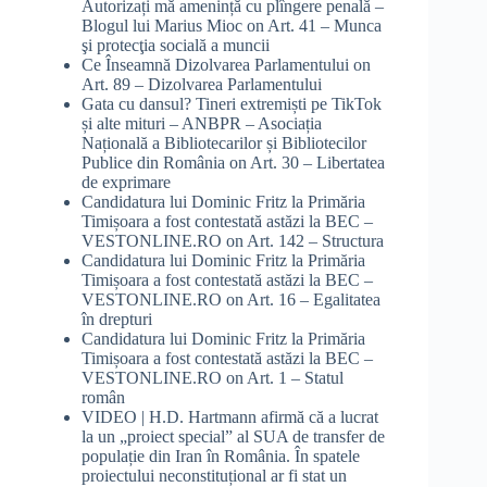
Autorizați mă amenință cu plîngere penală –
Blogul lui Marius Mioc
on
Art. 41 – Munca
şi protecţia socială a muncii
Ce Înseamnă Dizolvarea Parlamentului
on
Art. 89 – Dizolvarea Parlamentului
Gata cu dansul? Tineri extremiști pe TikTok
și alte mituri – ANBPR – Asociația
Națională a Bibliotecarilor și Bibliotecilor
Publice din România
on
Art. 30 – Libertatea
de exprimare
Candidatura lui Dominic Fritz la Primăria
Timișoara a fost contestată astăzi la BEC –
VESTONLINE.RO
on
Art. 142 – Structura
Candidatura lui Dominic Fritz la Primăria
Timișoara a fost contestată astăzi la BEC –
VESTONLINE.RO
on
Art. 16 – Egalitatea
în drepturi
Candidatura lui Dominic Fritz la Primăria
Timișoara a fost contestată astăzi la BEC –
VESTONLINE.RO
on
Art. 1 – Statul
român
VIDEO | H.D. Hartmann afirmă că a lucrat
la un „proiect special” al SUA de transfer de
populație din Iran în România. În spatele
proiectului neconstituțional ar fi stat un