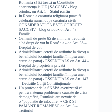
România să își treacă în Constituție
apartenența la UE | SACCSIV - blog
ortodox
on
Art. 1 – Statul român
In Romania casatoria religioasa poate fi
celebrata numai dupa casatoria civila.
CONSIDERATI CA ESTE CORECT? |
SACCSIV - blog ortodox
on
Art. 48 –
Familia
Oamenii de peste 65 de ani nu ar trebui să
aibă drept de vot în România -
on
Art. 36 –
Dreptul de vot
Admisibilitatea cererii de atribuire la divorț a
beneficiului locuinței familiei în lipsa unei
cereri de partaj - ESSENTIALS
on
Art. 44 –
Dreptul de proprietate privată
Admisibilitatea cererii de atribuire la divorț a
beneficiului locuinței familiei în lipsa unei
cereri de partaj - ESSENTIALS
on
Art. 147
– Deciziile Curţii Constituţionale
Un profesor de la SNSPA avertizează că
pentru a atenua problemele cauzate de criza
demografică, România are nevoie de
o ”populație de înlocuire” « CER SI
PAMANT ROMANESC
on
Art. 3 –
Teritoriul