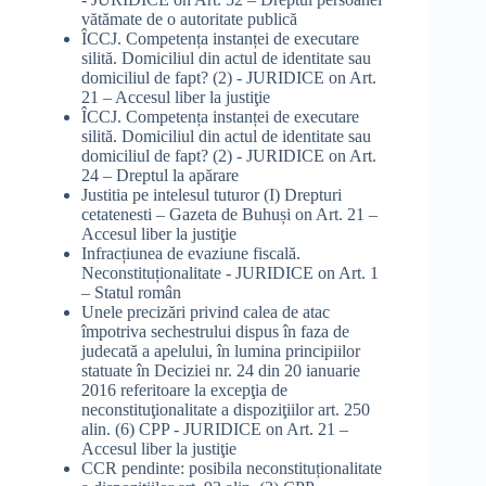
vătămate de o autoritate publică
ÎCCJ. Competența instanței de executare
silită. Domiciliul din actul de identitate sau
domiciliul de fapt? (2) - JURIDICE
on
Art.
21 – Accesul liber la justiţie
ÎCCJ. Competența instanței de executare
silită. Domiciliul din actul de identitate sau
domiciliul de fapt? (2) - JURIDICE
on
Art.
24 – Dreptul la apărare
Justitia pe intelesul tuturor (I) Drepturi
cetatenesti – Gazeta de Buhuși
on
Art. 21 –
Accesul liber la justiţie
Infracțiunea de evaziune fiscală.
Neconstituționalitate - JURIDICE
on
Art. 1
– Statul român
Unele precizări privind calea de atac
împotriva sechestrului dispus în faza de
judecată a apelului, în lumina principiilor
statuate în Deciziei nr. 24 din 20 ianuarie
2016 referitoare la excepţia de
neconstituţionalitate a dispoziţiilor art. 250
alin. (6) CPP - JURIDICE
on
Art. 21 –
Accesul liber la justiţie
CCR pendinte: posibila neconstituționalitate