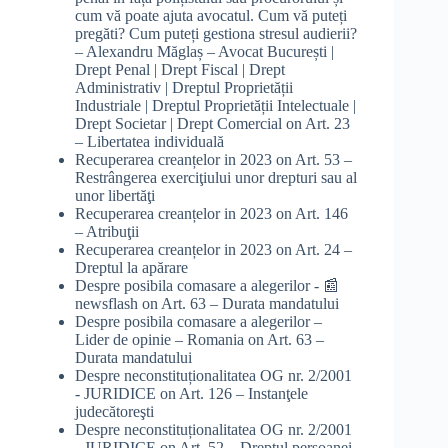
cum vă poate ajuta avocatul. Cum vă puteți
pregăti? Cum puteți gestiona stresul audierii?
– Alexandru Măglaș – Avocat București |
Drept Penal | Drept Fiscal | Drept
Administrativ | Dreptul Proprietății
Industriale | Dreptul Proprietății Intelectuale |
Drept Societar | Drept Comercial
on
Art. 23
– Libertatea individuală
Recuperarea creanțelor in 2023
on
Art. 53 –
Restrângerea exerciţiului unor drepturi sau al
unor libertăţi
Recuperarea creanțelor in 2023
on
Art. 146
– Atribuţii
Recuperarea creanțelor in 2023
on
Art. 24 –
Dreptul la apărare
Despre posibila comasare a alegerilor - 📰
newsflash
on
Art. 63 – Durata mandatului
Despre posibila comasare a alegerilor –
Lider de opinie – Romania
on
Art. 63 –
Durata mandatului
Despre neconstituționalitatea OG nr. 2/2001
- JURIDICE
on
Art. 126 – Instanţele
judecătoreşti
Despre neconstituționalitatea OG nr. 2/2001
- JURIDICE
on
Art. 52 – Dreptul persoanei