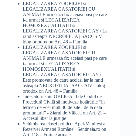
LEGALIZAREA ZOOFILIEI si
LEGALIZAREA CASATORIEI CU
ANIMALE urmeaza fix aceiasi pasi pe care
i-a urmat si LEGALIZAREA
HOMOSEXUALITATII si
LEGALIZAREA CASATORIEI GAY / La
rand asteapta NECROFILIA | SACCSIV -
blog ortodox
on
Art. 48 – Familia
LEGALIZAREA ZOOFILIEI si
LEGALIZAREA CASATORIEI CU
ANIMALE urmeaza fix aceiasi pasi pe care
i-a urmat si LEGALIZAREA
HOMOSEXUALITATII si
LEGALIZAREA CASATORIEI GAY /
Este promovata de catre aceiasi iar la rand
asteapta NECROFILIA | SACCSIV - blog
ortodox
on
Art. 48 – Familia
Judecătorii sunt OBLIGAȚI de Codul de
Procedură Civilă să motiveze hotărârile “in
termen de «cel mult 30 de zile» de la data
pronuntarii” - Ziarul de Vâlcea
on
Art. 21 –
Accesul liber la justiţie
Schimbarea clasei politice: Apel-Manifest al
Rezervei Armatei Române - Sentinela.ro
on
Art. 118 – Forţele armate