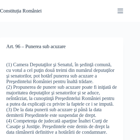
Skip
to
Constituția României
content
Art. 96 – Punerea sub acuzare
(1) Camera Deputaţilor şi Senatul, în şedinţă comună,
cu votul a cel puţin două treimi din numărul deputaţilor
şi senatorilor, pot hotărî punerea sub acuzare a
Preşedintelui României pentru înaltă trădare.
(2) Propunerea de punere sub acuzare poate fi iniţiată de
majoritatea deputaţilor şi senatorilor şi se aduce,
neîntârziat, la cunoştinţă Preşedintelui României pentru
a putea da explicaţii cu privire la faptele ce i se impută.
(3) De la data punerii sub acuzare şi până la data
demiterii Preşedintele este suspendat de drept.
(4) Competenţa de judecată aparţine Înaltei Curţi de
Casaţie şi Justiţie. Preşedintele este demis de drept la
data rămânerii definitive a hotărârii de condamnare.