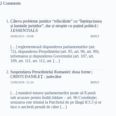
2 Comments
Câteva probleme juridice “reîncălzite” cu “înțelepciunea
și luminile juriștilor”, dar și stropite cu puțină politică |
J.ESSENTIALS
29/06/2015 / 18:08
REPLY
[…] reglementează răspunderea parlamentarilor (art.
72), răspunderea Președintelui (art. 95, art. 96, art. 99),
informarea și răspunderea Guvernului (art. 107, art.
109, art. 111, art. 112, art. […]
Suspendarea Presedintelui Romaniei: doua forme |
CRISTI DANILEŢ - judecător
13/06/2018 / 21:24
REPLY
[…] numărul tuturor parlamentarilor poate să îl pună
sub acuzare pentru înaltă trădare – art. 96 Constituție;
sesizarea este trimisă la Parchetul de pe lângă ICCJ și se
face o anchetă penală de către […]