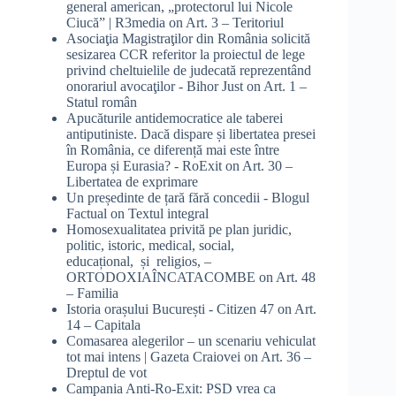
general american, „protectorul lui Nicole
Ciucă” | R3media
on
Art. 3 – Teritoriul
Asociaţia Magistraţilor din România solicită
sesizarea CCR referitor la proiectul de lege
privind cheltuielile de judecată reprezentând
onorariul avocaţilor - Bihor Just
on
Art. 1 –
Statul român
Apucăturile antidemocratice ale taberei
antiputiniste. Dacă dispare și libertatea presei
în România, ce diferență mai este între
Europa și Eurasia? - RoExit
on
Art. 30 –
Libertatea de exprimare
Un președinte de țară fără concedii - Blogul
Factual
on
Textul integral
Homosexualitatea privită pe plan juridic,
politic, istoric, medical, social,
educațional, și religios, –
ORTODOXIAÎNCATACOMBE
on
Art. 48
– Familia
Istoria orașului București - Citizen 47
on
Art.
14 – Capitala
Comasarea alegerilor – un scenariu vehiculat
tot mai intens | Gazeta Craiovei
on
Art. 36 –
Dreptul de vot
Campania Anti-Ro-Exit: PSD vrea ca