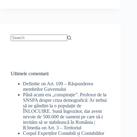
No
results
Ultimele comentarii
Definitie
on
Art. 109 – Răspunderea
membrilor Guvernului
Până acum era „conspirație”. Profesor de la
SNSPA despre criza demografică: Ar trebui
să ne gândim la o populație de
ÎNLOCUIRE. Sună îngrozitor, dar avem
nevoie de 500.000 de oameni pe care să-i
invităm să se stabilească în România |
R3media
on
Art. 3 – Teritoriul
Corpul Experților Contabili și Contabililor